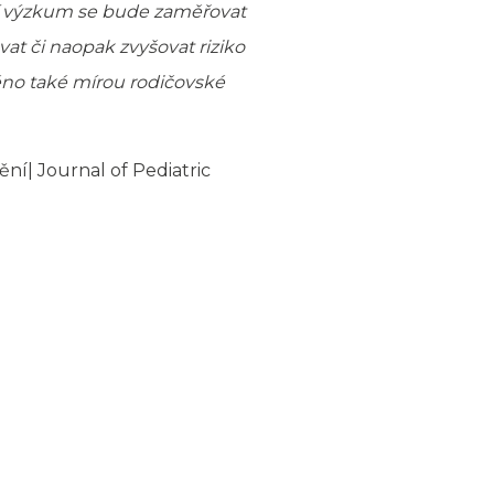
í výzkum se bude zaměřovat
t či naopak zvyšovat riziko
ěno také mírou rodičovské
í| Journal of Pediatric