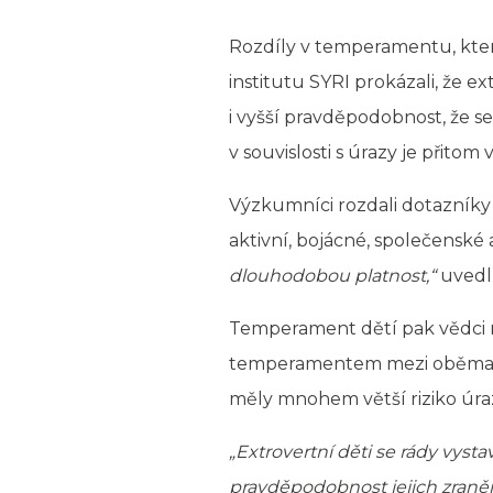
Rozdíly v temperamentu, které
institutu SYRI prokázali, že 
i vyšší pravděpodobnost, že se
v souvislosti s úrazy je přito
Výzkumníci rozdali dotazníky m
aktivní, bojácné, společenské
dlouhodobou platnost,“
uvedl 
Temperament dětí pak vědci roz
temperamentem mezi oběma již z
měly mnohem větší riziko úra
„Extrovertní děti se rády vyst
pravděpodobnost jejich zranění