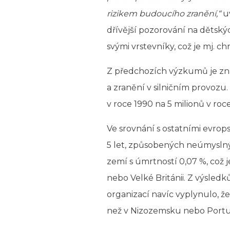
rizikem budoucího zranění,“
uv
dřívější pozorování na dětský
svými vrstevníky, což je mj. ch
Z předchozích výzkumů je znám
a zranění v silničním provozu.
v roce 1990 na 5 milionů v roc
Ve srovnání s ostatními evro
5 let, způsobených neúmyslným
zemí s úmrtností 0,07 %, což j
nebo Velké Británii. Z výsle
organizací navíc vyplynulo, že
než v Nizozemsku nebo Portu