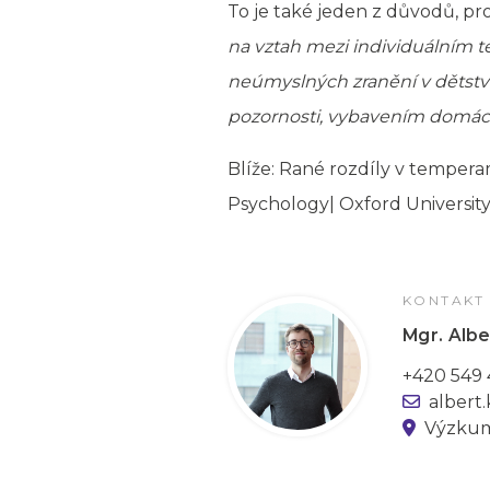
To je také jeden z důvodů, pro
na vztah mezi individuálním t
neúmyslných zranění v dětstv
pozornosti, vybavením domácn
Blíže:
Rané rozdíly v tempera
Psychology| Oxford University
KONTAKT
Mgr. Albe
+420 549 
albert
Výzkum