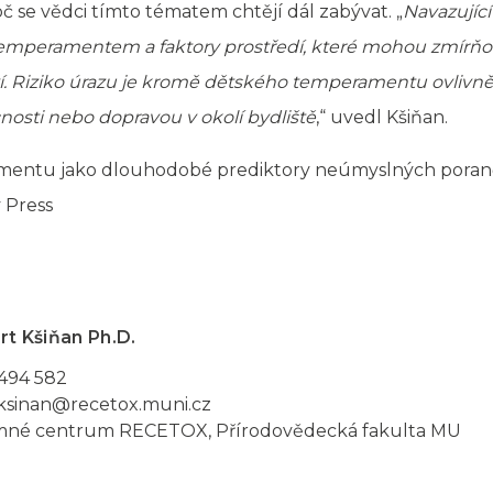
č se vědci tímto tématem chtějí dál zabývat. „
Navazujíc
emperamentem a faktory prostředí, které mohou zmírňova
í. Riziko úrazu je kromě dětského temperamentu ovlivn
osti nebo dopravou v okolí bydliště
,“ uvedl Kšiňan.
mentu jako dlouhodobé prediktory neúmyslných poraněn
 Press
rt Kšiňan Ph.D.
494 582
.ksinan@recetox.muni.cz
né centrum RECETOX, Přírodovědecká fakulta MU