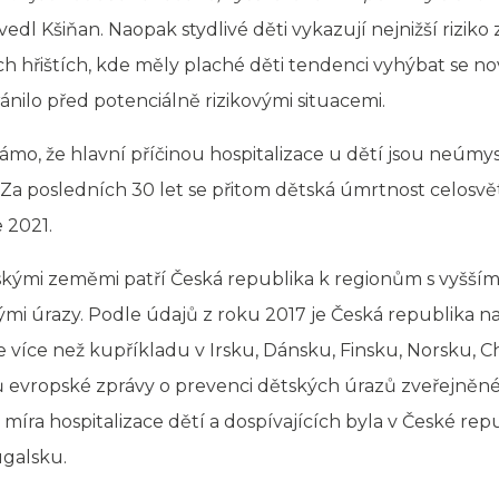
edl Kšiňan. Naopak stydlivé děti vykazují nejnižší riziko 
ch hřištích, kde měly plaché děti tendenci vyhýbat se n
ránilo před potenciálně rizikovými situacemi.
o, že hlavní příčinou hospitalizace u dětí jsou neúmysl
 Za posledních 30 let se přitom dětská úmrtnost celosvěto
e 2021.
pskými zeměmi patří Česká republika k regionům s vyšší
i úrazy. Podle údajů z roku 2017 je Česká republika na
e více než kupříkladu v Irsku, Dánsku, Finsku, Norsku, Ch
dků evropské zprávy o prevenci dětských úrazů zveřejně
 míra hospitalizace dětí a dospívajících byla v České repu
galsku.