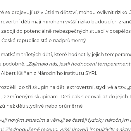
 se projevují už v útlém dětství, mohou ovlivnit riziko 
extrovertní děti mají mnohem vyšší riziko budoucích zra
 zapojí do potenciálně nebezpečných situací v dospělosti
m v České republice stále nadprůměrný.
atkám tříletých dětí, které hodnotily jejich temperament
 a podobně.
„Zajímalo nás, jestli hodnocení temperament
Albert Kšiňan z Národního institutu SYRI.
dělili do tří skupin na děti extrovertní, stydlivé a tzv.
míněnými skupinami. Děti pak sledovali až do jejich 15 let
zů než děti stydlivé nebo průměrné.
avují novým situacím a věnují se častěji fyzicky náročným 
. Zjednodušeně řečeno, vyšší úroveň impulzivity a aktivi