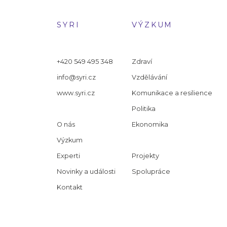
SYRI
VÝZKUM
+420 549 495 348
Zdraví
info@syri.cz
Vzdělávání
www.syri.cz
Komunikace a resilience
Politika
O nás
Ekonomika
Výzkum
Experti
Projekty
Novinky a události
Spolupráce
Kontakt