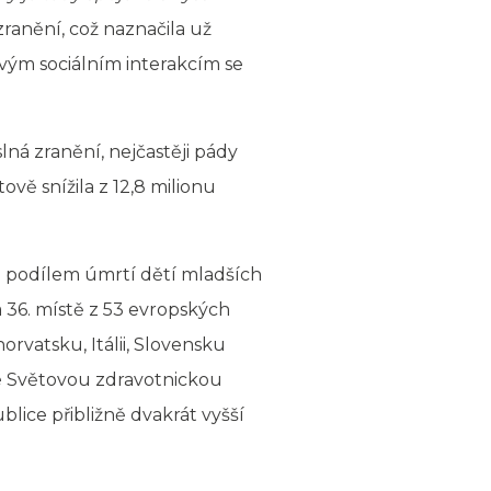
zranění, což naznačila už
ovým sociálním interakcím se
ná zranění, nejčastěji pády
vě snížila z 12,8 milionu
m podílem úmrtí dětí mladších
 36. místě z 53 evropských
orvatsku, Itálii, Slovensku
né Světovou zdravotnickou
blice přibližně dvakrát vyšší