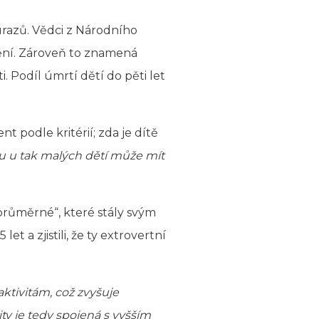
úrazů. Vědci z Národního
nění. Zároveň to znamená
. Podíl úmrtí dětí do pěti let
 podle kritérií; zda je dítě
u u tak malých dětí může mít
 „průměrné“, které stály svým
 a zjistili, že ty extrovertní
aktivitám, což zvyšuje
ty je tedy spojená s vyšším