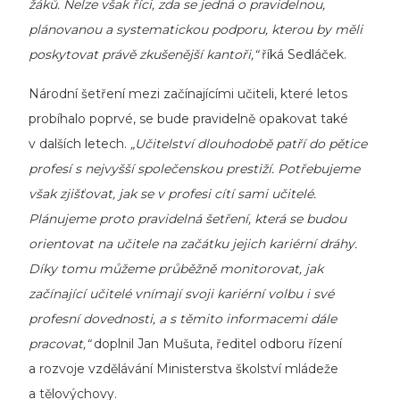
žáků. Nelze však říci, zda se jedná o pravidelnou,
plánovanou a systematickou podporu, kterou by měli
poskytovat právě zkušenější kantoři,“
říká Sedláček.
Národní šetření mezi začínajícími učiteli, které letos
probíhalo poprvé, se bude pravidelně opakovat také
v dalších letech.
„Učitelství dlouhodobě patří do pětice
profesí s nejvyšší společenskou prestiží. Potřebujeme
však zjišťovat, jak se v profesi cítí sami učitelé.
Plánujeme proto pravidelná šetření, která se budou
orientovat na učitele na začátku jejich kariérní dráhy.
Díky tomu můžeme průběžně monitorovat, jak
začínající učitelé vnímají svoji kariérní volbu i své
profesní dovednosti, a s těmito informacemi dále
pracovat,“
doplnil Jan Mušuta, ředitel odboru řízení
a rozvoje vzdělávání Ministerstva školství mládeže
a tělovýchovy.