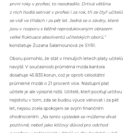
první roky v profesi, to neodradilo. Drtivá většina
z nich hodlá setrvat v profesi i za rok, tři ze čtyř učitelů
se vidí ve třídách i za pět let. Jedná se o závěry, které
jsou v rozporu s běžně reprodukovaným obrazem
velké fluktuace absolventů učitelských oborů,“
konstatuje Zuzana Šalamounová ze SYRI.
Oboru pomohlo, že stát v minulých letech platy učitelů
navýšil. V současnosti průměrná mzda kantora
dosahuje 45 835 korun, což je oproti celostátní
průměrné mzdě o 21 procent více. Nástupní plat
učitele je ale výrazně nižší. Učitelé, kteří pociťují určitou
nejistotu v tom, zda se budou výuce věnovat i za pět
let, nejsou zcela spokojeni se svým finančním
ohodnocením.
„Na tento výsledek se můžeme dívat
pozitivně, neboť jako klíčový důvod pro odchod