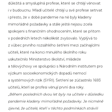
důležitá a smysluplná profese, které se chtějí věnovat
i v budoucnu. Mladí učitelé chtějí u své profese setrvat
i přesto, že v době pandemie na ně byly kladeny
mimořádné požadavky a stále ještě nejsou zcela
spokojeni s finančním ohodnocením, které se přitom
v posledních letech několikrát zvyšovalo. Vyplývá to
z vůbec prvního rozsáhlého šetření mezi začínajícími
učiteli, které na konci minulého školního roku
uskutečnilo Ministerstvo školství, mládeže
a tělovýchovy ve spolupráci s Národním institutem pro
výzkum socioekonomických dopadů nemocí
a systémových rizik (SYRI). Šetření se zúčastnilo 1693
učitelů, kteří se profesi věnují první dva roky.
„Během posledních dvou let byly na učitele v důsledku
pandemie kladeny mimořádné požadavky. Je nicméně
zjevné, že učitelé, kteří v těchto podmínkách strávili