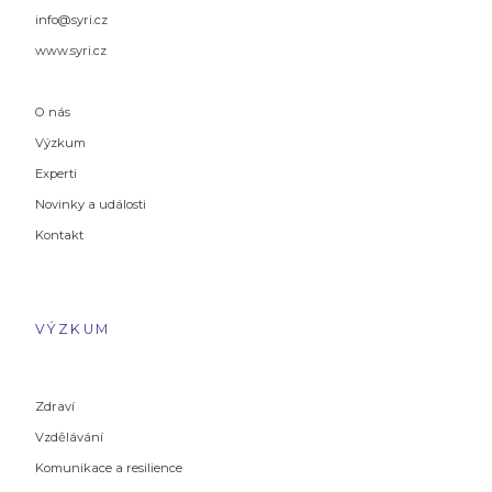
info@syri.cz
www.syri.cz
O nás
Výzkum
Experti
Novinky a události
Kontakt
VÝZKUM
Zdraví
Vzdělávání
Komunikace a resilience