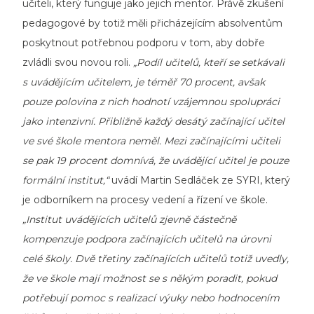
učiteli, který funguje jako jejich mentor. Právě zkušení
pedagogové by totiž měli přicházejícím absolventům
poskytnout potřebnou podporu v tom, aby dobře
zvládli svou novou roli.
„Podíl učitelů, kteří se setkávali
s uvádějícím učitelem, je téměř 70 procent, avšak
pouze polovina z nich hodnotí vzájemnou spolupráci
jako intenzivní. Přibližně každý desátý začínající učitel
ve své škole mentora neměl. Mezi začínajícími učiteli
se pak 19 procent domnívá, že uvádějící učitel je pouze
formální institut,“
uvádí Martin Sedláček ze SYRI, který
je odborníkem na procesy vedení a řízení ve škole.
„Institut uvádějících učitelů zjevně částečně
kompenzuje podpora začínajících učitelů na úrovni
celé školy. Dvě třetiny začínajících učitelů totiž uvedly,
že ve škole mají možnost se s někým poradit, pokud
potřebují pomoc s realizací výuky nebo hodnocením