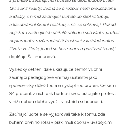
z profese u začínajících učitelů se dlouhodobě uvádí
tzv. šok z reality. Jedná se o rozpor mezi představami
a ideály, s nimiž začínající učitelé do škol vstupují,
a každodenní školní realitou, s níž se setkávají. Pokud
nejistota začínajících učitelů ohledně setrvání v profesi
nepramení v rozčarování či frustraci z každodenního
života ve škole, jedná se bezesporu o pozitivní trend,“
doplňuje Šalamounová.
Výsledky šetření dále ukazují, že téměř všichni
začínající pedagogové vnímají učitelství jako
společensky důležitou a smysluplnou profesi. Celkem
84 procent z nich pak hodnotí svou práci jako profesi,
v níž mohou dobře využít vlastních schopností.
Začínající učitelé se vyjadřovali také k tomu, zda
během prvního roku v praxi měli oporu v uvádějícím