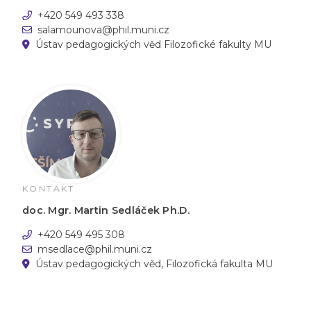
+420 549 493 338
salamounova@phil.muni.cz
Ústav pedagogických věd Filozofické fakulty MU
KONTAKT
doc. Mgr. Martin Sedláček Ph.D.
+420 549 495 308
msedlace@phil.muni.cz
Ústav pedagogických věd, Filozofická fakulta MU