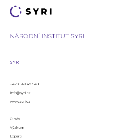
NÁRODNÍ INSTITUT SYRI
SYRI
+420 549 497 408
info@syri.cz
www.syri.cz
O nás
Výzkum
Experti