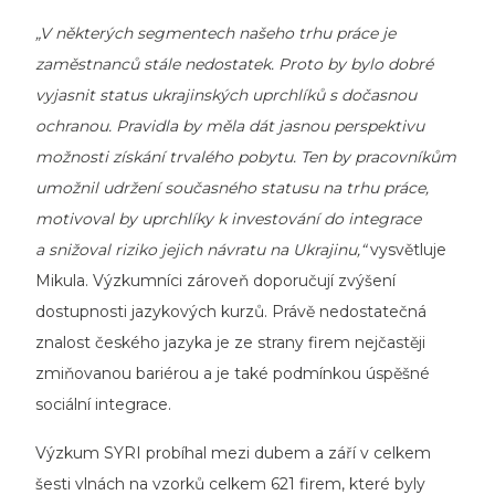
„V některých segmentech našeho trhu práce je
zaměstnanců stále nedostatek. Proto by bylo dobré
vyjasnit status ukrajinských uprchlíků s dočasnou
ochranou. Pravidla by měla dát jasnou perspektivu
možnosti získání trvalého pobytu. Ten by pracovníkům
umožnil udržení současného statusu na trhu práce,
motivoval by uprchlíky k investování do integrace
a snižoval riziko jejich návratu na Ukrajinu,“
vysvětluje
Mikula. Výzkumníci zároveň doporučují zvýšení
dostupnosti jazykových kurzů. Právě nedostatečná
znalost českého jazyka je ze strany firem nejčastěji
zmiňovanou bariérou a je také podmínkou úspěšné
sociální integrace.
Výzkum SYRI probíhal mezi dubem a září v celkem
šesti vlnách na vzorků celkem 621 firem, které byly