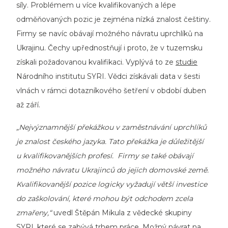
síly. Problémem u více kvalifikovaných a lépe
odměňovaných pozic je zejména nízká znalost češtiny.
Firmy se navíc obávají možného návratu uprchlíků na
Ukrajinu. Čechy upřednostňují i proto, že v tuzemsku
získali požadovanou kvalifikaci. Vyplývá to ze
studie
Národního institutu SYRI. Vědci získávali data v šesti
vlnách v rámci dotazníkového šetření v období duben
až září.
„Nejvýznamnější překážkou v zaměstnávání uprchlíků
je znalost českého jazyka. Tato překážka je důležitější
u kvalifikovanějších profesí. Firmy se také obávají
možného návratu Ukrajinců do jejich domovské země.
Kvalifikovanější pozice logicky vyžadují větší investice
do zaškolování, které mohou být odchodem zcela
zmařeny,“
uvedl Štěpán Mikula z vědecké skupiny
SYRI, které se zabývá trhem práce. Možný návrat na