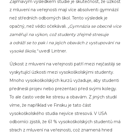
Zajímavým výsledkem studie je skutečnost, že úzkost
z mluvení na veřejnosti mají více absolventi gymnázií
než středních odborných škol. Tento výsledek je
opačný, než vědci očekávali.
„Gymnázia se obecně více
zaměřují na výkon, což studenty zřejmě stresuje
a odráží se to pak i na jejich obavách z vystupování na
vysoké škole,“
uvedl Lintner.
Úzkost z mluvení na veřejnosti patří mezi nejčastěji se
vyskytující úzkosti mezi vysokoškolskými studenty.
Mnoho vysokoškolských kurzů vyžaduje, aby studenti
přednesli projev nebo prezentaci před svými kolegy.
To ale často vede ke stresu a obavám. Z jiných studií
víme, že například ve Finsku je tato část
vysokoškolského studia nejvíce stresová. V USA
odborníci zjistili, že 61 % vysokoškolských studentů má
strach z mluvení na veřejnosti, což znamená hned