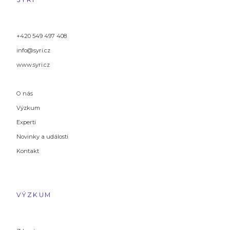
+420 549 497 408
info@syri.cz
www.syri.cz
O nás
Výzkum
Experti
Novinky a události
Kontakt
VÝZKUM