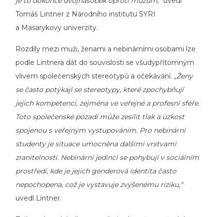
je to dokonce dvojnásobek oproti mužům,“
uvedl
Tomáš Lintner z Národního institutu SYRI
a Masarykovy univerzity.
Rozdíly mezi muži, ženami a nebinárními osobami lze
podle Lintnera dát do souvislosti se všudypřítomným
vlivem společenských stereotypů a očekávání.
„Ženy
se často potýkají se stereotypy, které zpochybňují
jejich kompetenci, zejména ve veřejné a profesní sféře.
Toto společenské pozadí může zesílit tlak a úzkost
spojenou s veřejným vystupováním. Pro nebinární
studenty je situace umocněna dalšími vrstvami
zranitelnosti. Nebinární jedinci se pohybují v sociálním
prostředí, kde je jejich genderová identita často
nepochopena, což je vystavuje zvýšenému riziku,“
uvedl Lintner.