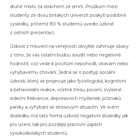
druhé místo za strachem ze smrti. Průzkum mezi
studenty ze dvou britských univerzit poskytl podobné
výsledky, přičemž 80 % studentů uvedlo úzkost
z ústních prezentací.
Úzkost z mluvení na veřejnosti obvykle zahrnuje obavy
z toho, že vás ostatní budou soudit nebo negativně
hodnotit, což vede k pocitům nepohodlí, obavám nebo
vyhýbavému chování. Jedná se o podtyp sociální
úzkosti, který se projevuje jako fyziologická, kognitivní
a behaviorální reakce, včetně třesu, pocení, zvýšené
srdeční frekvence, depresivních myšlenek, příznaků
paniky a vyhýbání se stresovým situacím. Ve svém
důsledku má tato forma úzkosti negativní důsledky jak
pro učení, tak pro pozdější pracovní úspěch
vysokoškolských studentů.