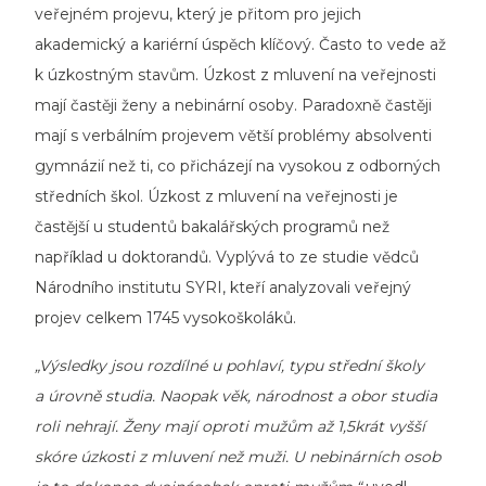
veřejném projevu, který je přitom pro jejich
akademický a kariérní úspěch klíčový. Často to vede až
k úzkostným stavům. Úzkost z mluvení na veřejnosti
mají častěji ženy a nebinární osoby. Paradoxně častěji
mají s verbálním projevem větší problémy absolventi
gymnázií než ti, co přicházejí na vysokou z odborných
středních škol. Úzkost z mluvení na veřejnosti je
častější u studentů bakalářských programů než
například u doktorandů. Vyplývá to ze studie vědců
Národního institutu SYRI, kteří analyzovali veřejný
projev celkem 1745 vysokoškoláků.
„Výsledky jsou rozdílné u pohlaví, typu střední školy
a úrovně studia. Naopak věk, národnost a obor studia
roli nehrají. Ženy mají oproti mužům až 1,5krát vyšší
skóre úzkosti z mluvení než muži. U nebinárních osob