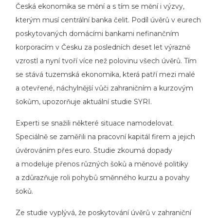
Česká ekonomika se mění a s tím se mění i výzvy,
kterým musí centrální banka čelit. Podíl úvěrů v eurech
poskytovaných domácími bankami nefinančním
korporacím v Česku za posledních deset let výrazně
vzrostl a nyní tvoří více než polovinu všech úvěrů. Tím
se stává tuzemská ekonomika, která patří mezi malé
a otevřené, náchylnější vůči zahraničním a kurzovým
šokům, upozorňuje aktuální studie SYRI.
Experti se snažili některé situace namodelovat.
Speciálně se zaměřili na pracovní kapitál firem a jejich
úvěrováním přes euro. Studie zkoumá dopady
a modeluje přenos různých šoků a měnové politiky
a zdůrazňuje roli pohybů směnného kurzu a povahy
šoků.
Ze studie vyplývá, že poskytování úvěrů v zahraniční