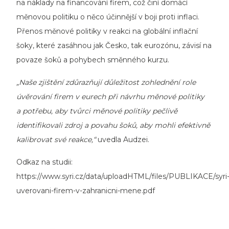
na náklady na financování firem, což činí domácí
měnovou politiku o něco účinnější v boji proti inflaci.
Přenos měnové politiky v reakci na globální inflační
šoky, které zasáhnou jak Česko, tak eurozónu, závisí na
povaze šoků a pohybech směnného kurzu.
„Naše zjištění zdůrazňují důležitost zohlednění role
úvěrování firem v eurech při návrhu měnové politiky
a potřebu, aby tvůrci měnové politiky pečlivě
identifikovali zdroj a povahu šoků, aby mohli efektivně
kalibrovat své reakce,“
uvedla Audzei.
Odkaz na studii:
https://www.syri.cz/data/uploadHTML/files/PUBLIKACE/syri
uverovani-firem-v-zahranicni-mene.pdf