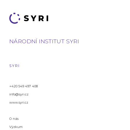
NÁRODNÍ INSTITUT SYRI
SYRI
+420 549 497 408
info@syri.cz
www.syri.cz
O nás
Výzkum