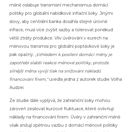
měně oslabuje transmisní mechanismus domácí
politiky pro globální nabídkové inflační šoky. Jinými
slovy, aby centrální banka dosáhla stejné úrovně
inflace, musí více zvýšit sazby a tolerovat poněkud
větší ztráty produkce. Vliv úvěrování v eurech na
měnovou transmisi pro globální poptávkové šoky je
pak opačný.
„Vzhledem k posílení domácí měny je
zapotřebí slabší reakce měnové politiky, protože
silnější měna vyvíjí tlak na snižování nákladů
financování firem,“
uvedla jedna z autorek studie Volha
Audzei.
Ze studie dále vyplývá, že zahraniční šoky mohou
zároveň zesilovat kurzové fluktuace, které ovlivňují
náklady na financování firem. Úvěry v zahraniční měně
však snižují zpětnou vazbu z domácí měnové politiky