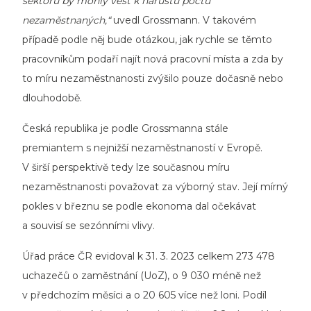
sektoru by mohly vést k nárůstu počtu
nezaměstnaných,“
uvedl Grossmann. V takovém
případě podle něj bude otázkou, jak rychle se těmto
pracovníkům podaří najít nová pracovní místa a zda by
to míru nezaměstnanosti zvýšilo pouze dočasně nebo
dlouhodobě.
Česká republika je podle Grossmanna stále
premiantem s nejnižší nezaměstnaností v Evropě.
V širší perspektivě tedy lze současnou míru
nezaměstnanosti považovat za výborný stav. Její mírný
pokles v březnu se podle ekonoma dal očekávat
a souvisí se sezónními vlivy.
Úřad práce ČR evidoval k 31. 3. 2023 celkem 273 478
uchazečů o zaměstnání (UoZ), o 9 030 méně než
v předchozím měsíci a o 20 605 více než loni. Podíl