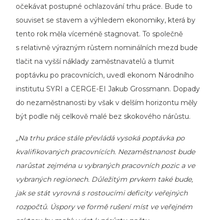
očekávat postupné ochlazování trhu práce. Bude to
souviset se stavem a výhledem ekonomiky, která by
tento rok měla víceméně stagnovat. To společně
s relativně výrazným růstem nominálních mezd bude
tlačit na vyšší náklady zaměstnavatelů a tlumit
poptávku po pracovnících, uvedl ekonom Národního
institutu SYRI a
CERGE-EI
Jakub Grossmann. Dopady
do nezaměstnanosti by však v delším horizontu měly
být podle něj celkově malé bez skokového nárůstu.
„Na trhu práce stále převládá vysoká poptávka po
kvalifikovaných pracovnících. Nezaměstnanost bude
narůstat zejména u vybraných pracovních pozic a ve
vybraných regionech. Důležitým prvkem také bude,
jak se stát vyrovná s rostoucími deficity veřejných
rozpočtů. Úspory ve formě rušení míst ve veřejném