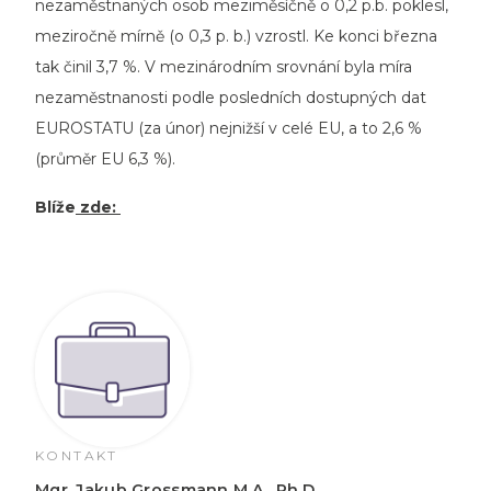
nezaměstnaných osob meziměsíčně o 0,2 p.b. poklesl,
meziročně mírně (o 0,3 p. b.) vzrostl. Ke konci března
tak činil 3,7 %. V mezinárodním srovnání byla míra
nezaměstnanosti podle posledních dostupných dat
EUROSTATU (za únor) nejnižší v celé EU, a to 2,6 %
(průměr EU 6,3 %).
Blíže
zde:
KONTAKT
Mgr. Jakub Grossmann M.A., Ph.D.