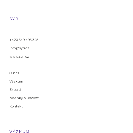
SYRI
+420 549 495 348
info@syri.cz
www.syri.cz
O nás
Výzkum
Experti
Novinky a události
Kontakt
VÝZKUM