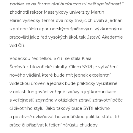
podílet se na formování budoucnosti naší společnosti,“
zhodnotil rektor Masarykovy univerzity Martin
Bareš výsledky téměř dva roky trvajících úvah a jednání
s potenciálními partnerskými špičkovými výzkumnými
pracovišti jak z řad vysokých škol, tak ústavů Akademie
věd ČR.
Vědeckou ředitelkou SYRI se stala Klára
Šeďová z Filozofické fakulty. Cílem SYRI je vytváření
nového vědění, které bude mít jednak excelentní
vědeckou úroveň a jednak bude prakticky využitelné
v oblasti fungování veřejné správy a její komunikace
s veřejností, zejména v otázkách zdraví, zdravotní péče
či životního stylu. Jako takový bude SYRI aktivně
a pozitivně ovlivňovat hospodářskou politiku státu, trh
práce či přispívat k řešení nárůstu chudoby.