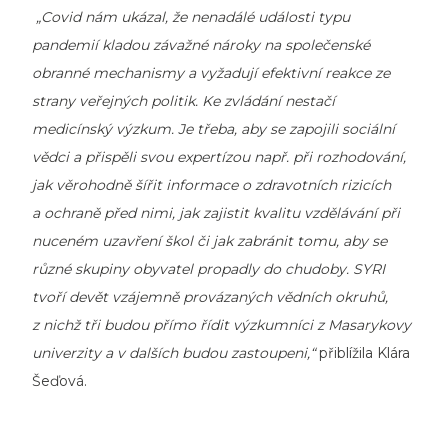
„Covid nám ukázal, že nenadálé události typu
pandemií kladou závažné nároky na společenské
obranné mechanismy a vyžadují efektivní reakce ze
strany veřejných politik. Ke zvládání nestačí
medicínský výzkum. Je třeba, aby se zapojili sociální
vědci a přispěli svou expertízou např. při rozhodování,
jak věrohodně šířit informace o zdravotních rizicích
a ochraně před nimi, jak zajistit kvalitu vzdělávání při
nuceném uzavření škol či jak zabránit tomu, aby se
různé skupiny obyvatel propadly do chudoby. SYRI
tvoří devět vzájemně provázaných vědních okruhů,
z nichž tři budou přímo řídit výzkumníci z Masarykovy
univerzity a v dalších budou zastoupeni,“
přiblížila Klára
Šeďová.