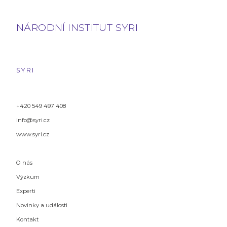
NÁRODNÍ INSTITUT SYRI
SYRI
+420 549 497 408
info@syri.cz
www.syri.cz
O nás
Výzkum
Experti
Novinky a události
Kontakt