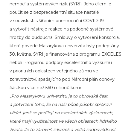
nemocí a systémových rizik (SYRI). Jeho cílem je
poučit se z bezprecedentní situace nastalé
v souvislosti s šířením onemocnění COVID-19
a vytvořit nástroje reakce na podobné systémové
hrozby do budoucna. Smlouvy o vytvoření konsorcia,
které povede Masarykova univerzita byly podepsány
30. května. SYRI je financována z programu EXCELES
neboli Programu podpory excelentního výzkumu
v prioritních oblastech veřejného zájmu ve
zdravotnictví, spadajícího pod Národní plán obnovy
částkou více než 560 milionů korun.
„Pro Masarykovu univerzitu je to obrovská čest
a potvrzení toho, že na naší půdě působí špičkoví
vědci, jenž se podílejí na excelentních výzkumech,
které mají využitelnost ve všech oblastech lidského
života. Je to zároveň závazek a velká zodpovědnost