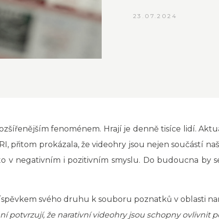
23.07.2024
ozšířenějším fenoménem. Hrají je denně tisíce lidí. Aktuá
RI, přitom prokázala, že videohry jsou nejen součástí naše
to v negativním i pozitivním smyslu. Do budoucna by se 
íspěvkem svého druhu k souboru poznatků v oblasti nara
ění potvrzují, že narativní videohry jsou schopny ovlivni