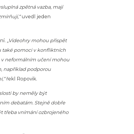
sluplná zpětná vazba, mají
mírňují,“
uvedl jeden
ní.
„Videohry mohou přispět
také pomoci v konfliktních
ké v neformálním učení mohou
, například podporou
í,“
řekl Ropovik.
islosti by neměly být
rním debatám. Stejně dobře
ýt třeba vnímání ozbrojeného