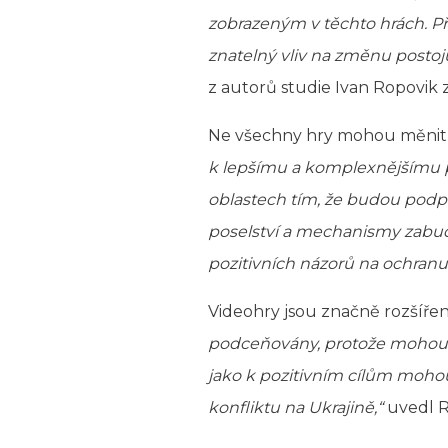
zobrazeným v těchto hrách. Př
znatelný vliv na změnu postoj
z autorů studie Ivan Ropovik z
Ne všechny hry mohou měnit po
k lepšímu a komplexnějšímu p
oblastech tím, že budou podp
poselství a mechanismy zabu
pozitivních názorů na ochran
Videohry jsou značně rozšířen
podceňovány, protože mohou 
jako k pozitivním cílům moho
konfliktu na Ukrajině,“
uvedl R