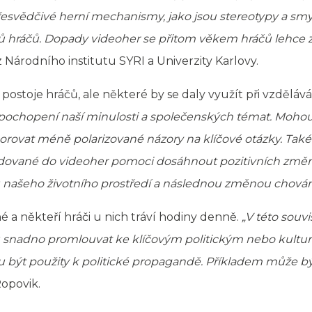
esvědčivé herní mechanismy, jako jsou stereotypy a smy
ů hráčů. Dopady videoher se přitom věkem hráčů lehce z
 Národního institutu SYRI a Univerzity Karlovy.
stoje hráčů, ale některé by se daly využít při vzdělává
ochopení naší minulosti a společenských témat. Mohou 
orovat méně polarizované názory na klíčové otázky. Ta
dované do videoher pomoci dosáhnout pozitivních změn
u našeho životního prostředí a následnou změnou chován
é a někteří hráči u nich tráví hodiny denně.
„V této souv
snadno promlouvat ke klíčovým politickým nebo kultu
u být použity k politické propagandě. Příkladem může b
opovik.