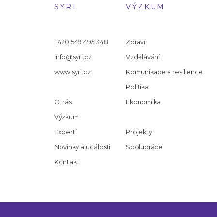
SYRI
VÝZKUM
+420 549 495 348
Zdraví
info@syri.cz
Vzdělávání
www.syri.cz
Komunikace a resilience
Politika
O nás
Ekonomika
Výzkum
Experti
Projekty
Novinky a události
Spolupráce
Kontakt