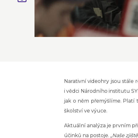
Narativní videohry jsou stále r
i vědci Národního institutu SY
jak o něm přemýšlíme. Platí 
školství ve výuce.
Aktuální analýza je prvním př
účinků na postoje.
„Naše zjišt