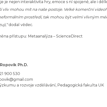
e nejen interaktivita hry, emoce s ní spojené, ale i délka
í vliv mohou mít na naše postoje. Velké komerční videohry
 neformálním prostředí, tak mohou být velmi vlivným méd
ují,“
dodal vědec.
měna přístupu: Metaanalýza – ScienceDirect
 Ropovik Ph.D.
21 900 530
opovik@gmail.com
ýzkumu a rozvoje vzdělávání, Pedagogická fakulta UK