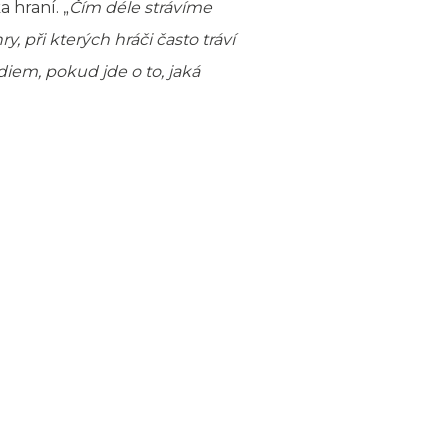
 hraní. „
Čím déle strávíme
, při kterých hráči často tráví
iem, pokud jde o to, jaká