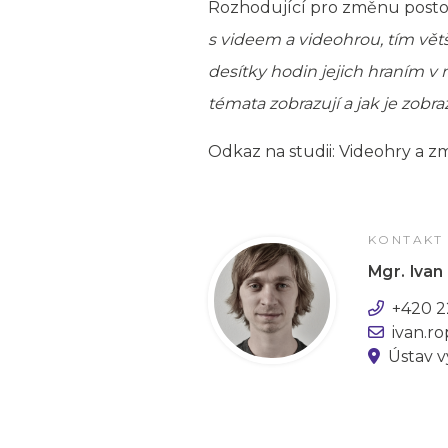
Rozhodující pro změnu postoje j
s videem a videohrou, tím větš
desítky hodin jejich hraním v
témata zobrazují a jak je zobraz
Odkaz na studii:
Videohry a z
KONTAKT
Mgr. Ivan
+420 2
ivan.r
Ústav v