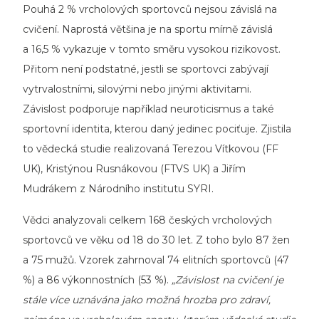
Pouhá 2 % vrcholových sportovců nejsou závislá na
cvičení. Naprostá většina je na sportu mírně závislá
a 16,5 % vykazuje v tomto směru vysokou rizikovost.
Přitom není podstatné, jestli se sportovci zabývají
vytrvalostními, silovými nebo jinými aktivitami.
Závislost podporuje například neuroticismus a také
sportovní identita, kterou daný jedinec pociťuje. Zjistila
to vědecká studie realizovaná Terezou Vítkovou (FF
UK), Kristýnou Rusnákovou (FTVS UK) a Jiřím
Mudrákem z Národního institutu SYRI.
Vědci analyzovali celkem 168 českých vrcholových
sportovců ve věku od 18 do 30 let. Z toho bylo 87 žen
a 75 mužů. Vzorek zahrnoval 74 elitních sportovců (47
%) a 86 výkonnostních (53 %).
„Závislost na cvičení je
stále více uznávána jako možná hrozba pro zdraví,