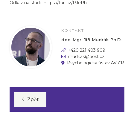
Odkaz na studii:
https://1url.cz/RJeRh
KONTAKT
doc. Mgr. Jiří Mudrák Ph.D.
+420 221 403 909
mudr.ak@post.cz
Psychologický ústav AV ČR
Zpět