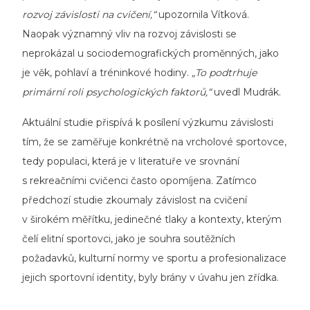
rozvoj závislosti na cvičení,“
upozornila Vítková.
Naopak významný vliv na rozvoj závislosti se
neprokázal u sociodemografických proměnných, jako
je věk, pohlaví a tréninkové hodiny.
„To podtrhuje
primární roli psychologických faktorů,“
uvedl Mudrák.
Aktuální studie přispívá k posílení výzkumu závislosti
tím, že se zaměřuje konkrétně na vrcholové sportovce,
tedy populaci, která je v literatuře ve srovnání
s rekreačními cvičenci často opomíjena. Zatímco
předchozí studie zkoumaly závislost na cvičení
v širokém měřítku, jedinečné tlaky a kontexty, kterým
čelí elitní sportovci, jako je souhra soutěžních
požadavků, kulturní normy ve sportu a profesionalizace
jejich sportovní identity, byly brány v úvahu jen zřídka.