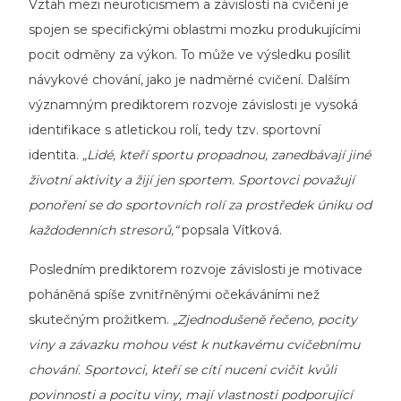
Vztah mezi neuroticismem a závislostí na cvičení je
spojen se specifickými oblastmi mozku produkujícími
pocit odměny za výkon. To může ve výsledku posílit
návykové chování, jako je nadměrné cvičení. Dalším
významným prediktorem rozvoje závislosti je vysoká
identifikace s atletickou rolí, tedy tzv. sportovní
identita.
„Lidé, kteří sportu propadnou, zanedbávají jiné
životní aktivity a žijí jen sportem. Sportovci považují
ponoření se do sportovních rolí za prostředek úniku od
každodenních stresorů,“
popsala Vítková.
Posledním prediktorem rozvoje závislosti je motivace
poháněná spíše zvnitřněnými očekáváními než
skutečným prožitkem.
„Zjednodušeně řečeno, pocity
viny a závazku mohou vést k nutkavému cvičebnímu
chování. Sportovci, kteří se cítí nuceni cvičit kvůli
povinnosti a pocitu viny, mají vlastnosti podporující