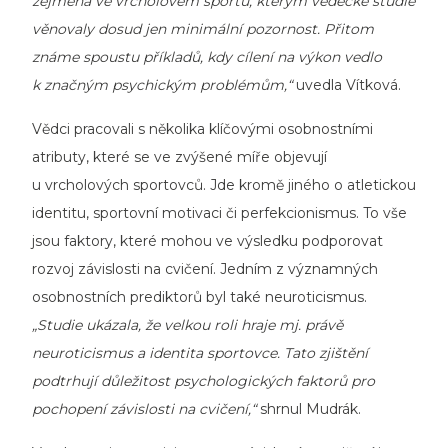
zejména ve vrcholovém sportu, kterým vědecké studie
věnovaly dosud jen minimální pozornost. Přitom
známe spoustu příkladů, kdy cílení na výkon vedlo
k značným psychickým problémům,“
uvedla Vítková.
Vědci pracovali s několika klíčovými osobnostními
atributy, které se ve zvýšené míře objevují
u vrcholových sportovců. Jde kromě jiného o atletickou
identitu, sportovní motivaci či perfekcionismus. To vše
jsou faktory, které mohou ve výsledku podporovat
rozvoj závislosti na cvičení. Jedním z významných
osobnostních prediktorů byl také neuroticismus.
„Studie ukázala, že velkou roli hraje mj. právě
neuroticismus a identita sportovce. Tato zjištění
podtrhují důležitost psychologických faktorů pro
pochopení závislosti na cvičení,“
shrnul Mudrák.