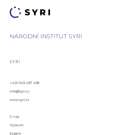
NÁRODNÍ INSTITUT SYRI
SYRI
+420 549 497 408
info@syri.cz
www.syri.cz
O nás
Výzkum
Experti