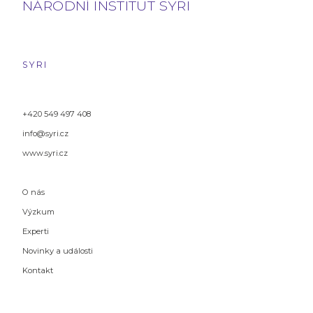
NÁRODNÍ INSTITUT SYRI
SYRI
+420 549 497 408
info@syri.cz
www.syri.cz
O nás
Výzkum
Experti
Novinky a události
Kontakt