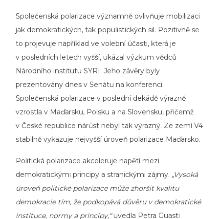
Společenská polarizace významně ovlivňuje mobilizaci
jak demokratických, tak populistických sil. Pozitivně se
to projevuje například ve volební účasti, která je
v posledních letech vyšší, ukázal výzkum vědců
Národního institutu SYRI. Jeho závěry byly
prezentovány dnes v Senátu na konferenci.
Společenská polarizace v poslední dekádě výrazně
vzrostla v Maďarsku, Polsku a na Slovensku, přičemž
v České republice nárůst nebyl tak výrazný. Ze zemí V4
stabilně vykazuje nejvyšší úroveň polarizace Maďarsko.
Politická polarizace akceleruje napětí mezi
demokratickými principy a stranickými zájmy.
„Vysoká
úroveň politické polarizace může zhoršit kvalitu
demokracie tím, že podkopává důvěru v demokratické
instituce, normy a principy,“
uvedla Petra Guasti