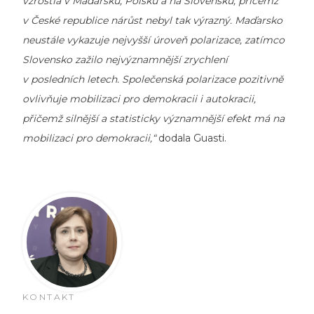
vzrostla v Maďarsku, Polsku a na Slovensku, přičemž
v České republice nárůst nebyl tak výrazný. Maďarsko
neustále vykazuje nejvyšší úroveň polarizace, zatímco
Slovensko zažilo nejvýznamnější zrychlení
v posledních letech. Společenská polarizace pozitivně
ovlivňuje mobilizaci pro demokracii i autokracii,
přičemž silnější a statisticky významnější efekt má na
mobilizaci pro demokracii,“
dodala Guasti.
KONTAKT