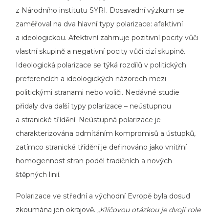
z Národního institutu SYRI. Dosavadní výzkum se
zaměřoval na dva hlavní typy polarizace: afektivní
a ideologickou. Afektivní zahrnuje pozitivní pocity vůči
vlastní skupině a negativní pocity vůči cizí skupině.
Ideologická polarizace se týká rozdílů v politických
preferencích a ideologických názorech mezi
politickými stranami nebo voliči. Nedávné studie
přidaly dva další typy polarizace – neústupnou
a stranické třídění. Neústupná polarizace je
charakterizována odmítáním kompromisů a ústupků,
zatímco stranické třídění je definováno jako vnitřní
homogennost stran podél tradičních a nových
štěpných linií.
Polarizace ve střední a východní Evropě byla dosud
zkoumána jen okrajově.
„Klíčovou otázkou je dvojí role