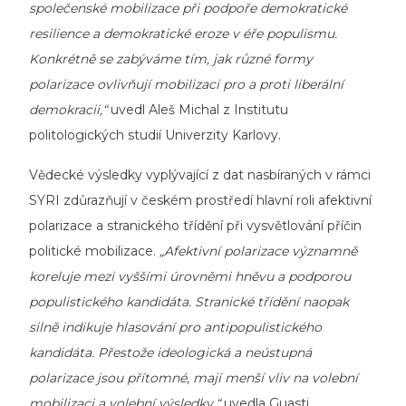
společenské mobilizace při podpoře demokratické
resilience a demokratické eroze v éře populismu.
Konkrétně se zabýváme tím, jak různé formy
polarizace ovlivňují mobilizaci pro a proti liberální
demokracii,“
uvedl Aleš Michal z Institutu
politologických studií Univerzity Karlovy.
Vědecké výsledky vyplývající z dat nasbíraných v rámci
SYRI zdůrazňují v českém prostředí hlavní roli afektivní
polarizace a stranického třídění při vysvětlování příčin
politické mobilizace.
„Afektivní polarizace významně
koreluje mezi vyššími úrovněmi hněvu a podporou
populistického kandidáta. Stranické třídění naopak
silně indikuje hlasování pro antipopulistického
kandidáta. Přestože ideologická a neústupná
polarizace jsou přítomné, mají menší vliv na volební
mobilizaci a volební výsledky,“
uvedla Guasti.