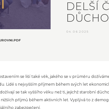
DELŠÍ 
DŮCH
04.06.2025
UROVNI.PDF
tavením se liší také věk, jakého se v průměru dožíváme
u. Lidé s nejvyšším příjmem během svých let ekonomické
 dožívají se tak vyššího věku než ti, jejichž starobní důch
nižších příjmů během aktivních let. Vyplývá to z demogr
ciálního zabezpečení.