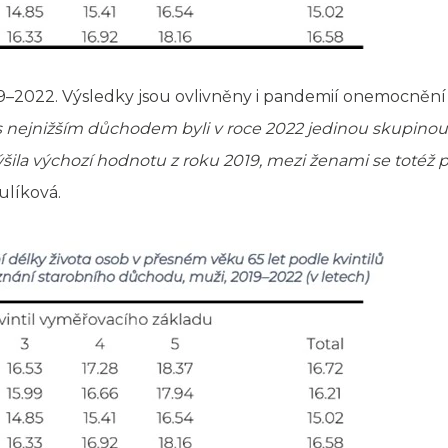
19–2022. Výsledky jsou ovlivněny i pandemií onemocnění c
 nejnižším důchodem byli v roce 2022 jedinou skupinou, 
ýšila výchozí hodnotu z roku 2019, mezi ženami se totéž 
líková.