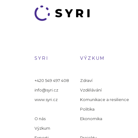
SYRI
VÝZKUM
+420 549 497 408
Zdraví
info@syri.cz
Vzdělávání
www.syri.cz
Komunikace a resilience
Politika
O nás
Ekonomika
Výzkum
Experti
Projekty