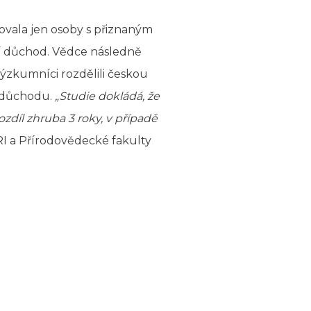
ovala jen osoby s přiznaným
ní důchod. Vědce následně
 Výzkumníci rozdělili českou
o důchodu.
„Studie dokládá, že
ozdíl zhruba 3 roky, v případě
RI a Přírodovědecké fakulty