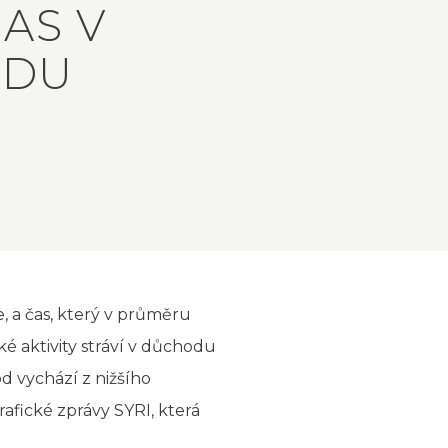
ČAS V
ODU
, a čas, který v průměru
 aktivity stráví v důchodu
od vychází z nižšího
afické zprávy SYRI, která