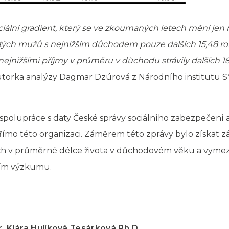
ciální gradient, který se ve zkoumaných letech mění jen 
etých mužů s nejnižším důchodem pouze dalších 15,48 ro
nejnižšími příjmy v průměru v důchodu strávily dalších 18,
utorka analýzy Dagmar Dzúrová z Národního institutu S
í spolupráce s daty České správy sociálního zabezpečení 
přímo této organizaci. Záměrem této zprávy bylo získat 
ch v průměrné délce života v důchodovém věku a vymez
ším výzkumu.
. Klára Hulíková Tesárková Ph.D.