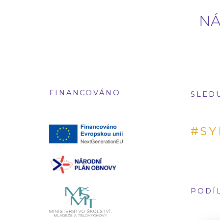
NÁ
FINANCOVÁNO
SLED
#SY
PODÍL