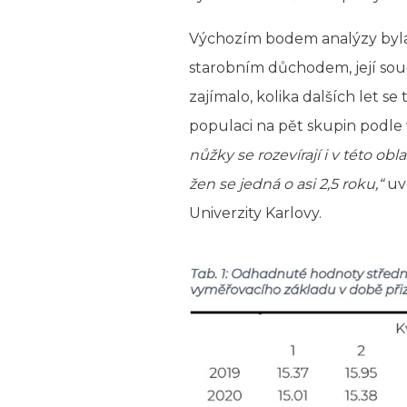
Výchozím bodem analýzy byla t
starobním důchodem, její souč
zajímalo, kolika dalších let se
populaci na pět skupin podle
nůžky se rozevírají i v této ob
žen se jedná o asi 2,5 roku,“
uve
Univerzity Karlovy.