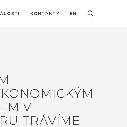
DÁLOSTI
KONTAKTY
EN
ÍM
EKONOMICKÝM
EM V
RU TRÁVÍME