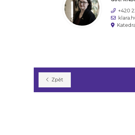
+420 2
klara.
Katedr
Zpět