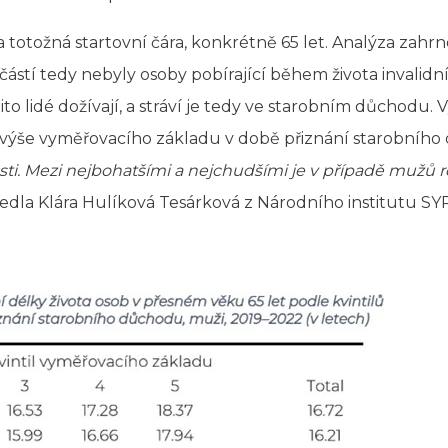
otožná startovní čára, konkrétně 65 let. Analýza zahrn
ástí tedy nebyly osoby pobírající během života invalid
 tito lidé dožívají, a stráví je tedy ve starobním důchodu.
 výše vyměřovacího základu v době přiznání starobníh
lasti. Mezi nejbohatšími a nejchudšími je v případě mužů r
dla Klára Hulíková Tesárková z Národního institutu SY