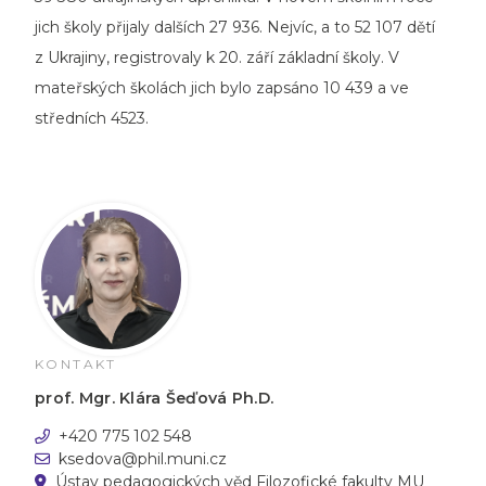
jich školy přijaly dalších 27 936. Nejvíc, a to 52 107 dětí
z Ukrajiny, registrovaly k 20. září základní školy. V
mateřských školách jich bylo zapsáno 10 439 a ve
středních 4523.
KONTAKT
prof. Mgr. Klára Šeďová Ph.D.
+420 775 102 548
ksedova@phil.muni.cz
Ústav pedagogických věd Filozofické fakulty MU