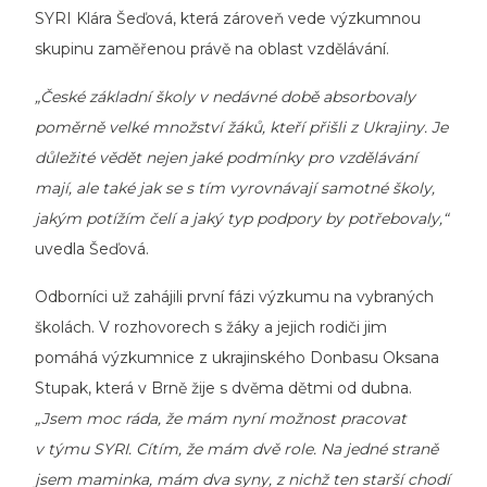
SYRI Klára Šeďová, která zároveň vede výzkumnou
skupinu zaměřenou právě na oblast vzdělávání.
„České základní školy v nedávné době absorbovaly
poměrně velké množství žáků, kteří přišli z Ukrajiny. Je
důležité vědět nejen jaké podmínky pro vzdělávání
mají, ale také jak se s tím vyrovnávají samotné školy,
jakým potížím čelí a jaký typ podpory by potřebovaly,“
uvedla Šeďová.
Odborníci už zahájili první fázi výzkumu na vybraných
školách. V rozhovorech s žáky a jejich rodiči jim
pomáhá výzkumnice z ukrajinského Donbasu Oksana
Stupak, která v Brně žije s dvěma dětmi od dubna.
„Jsem moc ráda, že mám nyní možnost pracovat
v týmu SYRI. Cítím, že mám dvě role. Na jedné straně
jsem maminka, mám dva syny, z nichž ten starší chodí