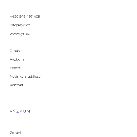
+420 549 497 408
info@syri.cz
www.syri.cz
O nás
Výzkum
Experti
Novinky a události
Kontakt
VÝZKUM
Zdraví