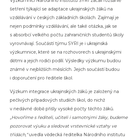
Výzkumníci Národního institutu SYRI začali rozsáhlé
šetření týkající se adaptace ukrajinských žáků na
vzdělávání v českých základních školách. Zajímají je
nejen podmínky vzdělávání, ale také otázka, jak se
s absorbcí velkého počtu zahraničních studentů školy
vyrovnávají. Součástí týmu SYRI je i ukrajinská
výzkumnice, které se na rozhovorech s ukrajinskými
dětmi a jejich rodiči podílí. Výsledky výzkumu budou
známé v nejbližších měsících. Jejich součástí budou
i doporučení pro ředitele škol.
Výzkum integrace ukrajinských žáků je založený na
pečlivých případových studiích škol, do nichž
v nedávné době přišly vysoké počty těchto žáků.
„Hovoříme s řediteli, učiteli i samotnými žáky, budeme
pozorovat výuku a sledovat vrstevnické vztahy ve
třídách,“
uvedla vědecká ředitelka Národního institutu