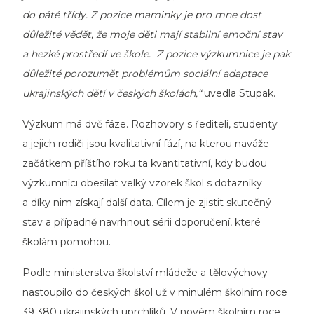
do páté třídy. Z pozice maminky je pro mne dost
důležité vědět, že moje děti mají stabilní emoční stav
a hezké prostředí ve škole. Z pozice výzkumnice je pak
důležité porozumět problémům sociální adaptace
ukrajinských dětí v českých školách,“
uvedla Stupak.
Výzkum má dvě fáze. Rozhovory s řediteli, studenty
a jejich rodiči jsou kvalitativní fází, na kterou naváže
začátkem příštího roku ta kvantitativní, kdy budou
výzkumníci obesílat velký vzorek škol s dotazníky
a díky nim získají další data. Cílem je zjistit skutečný
stav a případně navrhnout sérii doporučení, které
školám pomohou.
Podle ministerstva školství mládeže a tělovýchovy
nastoupilo do českých škol už v minulém školním roce
39 380 ukrajinských uprchlíků. V novém školním roce