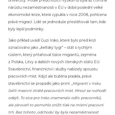
univerzity. Podle předchozích výzkumů byla až čtvrtina
nárůstu nezaměstnanosti v EU v době poslední velké
ekonomické krize, která vypukla v roce 2008, pohlcena
právě migrací. Lidé se jednoduše přestěhovali tam, kde
byly lepší podmínky.
Jako příklad uvádí Guzi Irsko, které bylo před krizí
označováno jako „keltský tygr“ – stát s rychlým
růstem, který přitahoval tisíce migrantů, zejména
z Polska, Litvy a dalších nových členských států EU.
Stavebnictví, finančnictví i služby nabízely spoustu
pracovních míst. Když ale bublina praskla, právě
stavebnictví se propadlo jako první.
„Migranti v Irsku
čelili masivní ztrátě pracovních míst. Mnozí se rozhodli
odejít. To sice pro Irsko znamenalo odliv pracovníků,
ale zároveň to pomohlo snížit tlak na místní pracovní
trh. Bez tohoto ‚odchodu‘ by byla nezaměstnanost