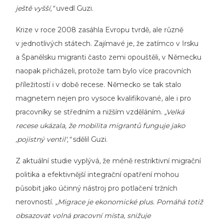
ještě vyšší,“
uvedl Guzi.
Krize v roce 2008 zasáhla Evropu tvrdě, ale různě
v jednotlivých státech. Zajímavé je, že zatímco v Irsku
a Španělsku migranti často zemi opouštěli, v Německu
naopak přicházeli, protože tam bylo více pracovních
příležitostí i v době recese. Německo se tak stalo
magnetem nejen pro vysoce kvalifikované, ale i pro
pracovníky se středním a nižším vzděláním.
„Velká
recese ukázala, že mobilita migrantů funguje jako
‚pojistný ventil‘,“
sdělil Guzi.
Z aktuální studie vyplývá, že méně restriktivní migrační
politika a efektivnější integrační opatření mohou
působit jako účinný nástroj pro potlačení tržních
nerovností.
„Migrace je ekonomické plus.
Pomáhá totiž
obsazovat volná pracovní místa, snižuje