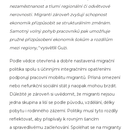
nezaměstnanost a tlumí regionální či odvětvové
nerovnosti. Migranti zároveň zvyšují schopnost
ekonomik přizpůsobit se strukturálním změnám.
Samotný volný pohyb pracovníků pak umožňuje
pružné přizpůsobení ekonomik šokům a rozdílům
mezi regiony,“
vysvětlil Guzi.
Podle vědce otevřená a dobře nastavená migrační
politika spolu s účinnými integračními opatřeními
podporují pracovní mobilitu migrantů. Přísná omezení
nebo nefunkční sociální stát ji naopak mohou brzdit.
Důležité je zároveň si uvědomit, že migranti nejsou
jedna skupina a liší se podle původu, vzdělání, délky
pobytu i rodinného zázemí. Politiky musí tyto rozdíly
reflektovat, aby přispívaly k rovným šancím
a spravedlivému začleňování. Spoléhat se na migranty