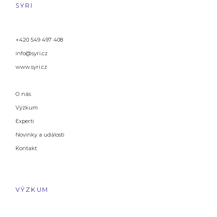
SYRI
+420 549 497 408
info@syri.cz
www.syri.cz
O nás
Výzkum
Experti
Novinky a události
Kontakt
VÝZKUM