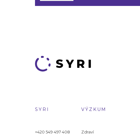
SYRI
VÝZKUM
+420 549 497 408
Zdraví