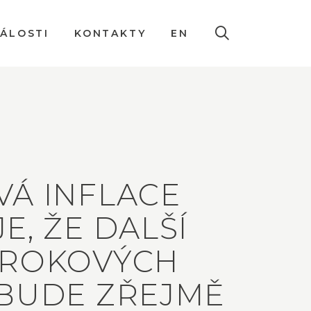
DÁLOSTI
KONTAKTY
EN
Á INFLACE
E, ŽE DALŠÍ
ÚROKOVÝCH
 BUDE ZŘEJMĚ