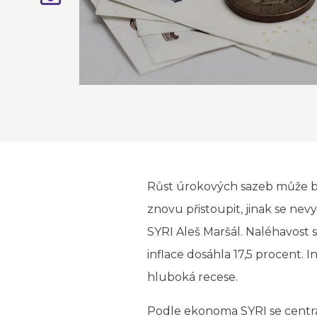
Růst úrokových sazeb může b
znovu přistoupit, jinak se nev
SYRI Aleš Maršál. Naléhavost 
inflace dosáhla 17,5 procent. 
hluboká recese.
Podle ekonoma SYRI se centrál