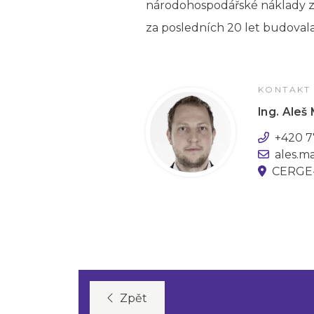
národohospodářské náklady zdr
za posledních 20 let budoval
KONTAKT
Ing. Aleš 
+420 7
ales.m
CERGE-
Zpět