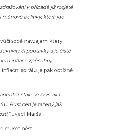
dražování v případě již rozjeté
 měnové politiky, která jde
vůči sobě navzájem, který
ktivity či poptávky a je čistě
obem inflace způsobuje
 inflační spirálu je pak obtížné
ntní, stále se zvyšující
SÚ. Růst cen je tažený jak
stí,“
uvedl Maršál.
de muset nést