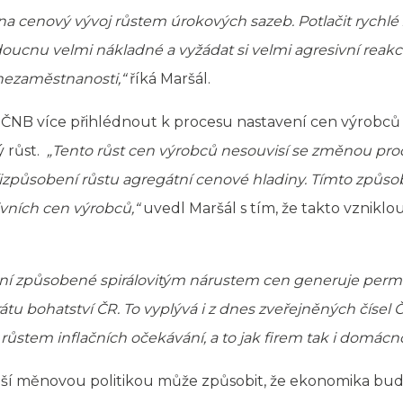
a cenový vývoj růstem úrokových sazeb. Potlačit rychlé z
doucnu velmi nákladné a vyžádat si velmi agresivní reakci
 nezaměstnanosti,“
říká Maršál.
NB více přihlédnout k procesu nastavení cen výrobců 
ý růst.
„Tento růst cen výrobců nesouvisí se změnou produ
řizpůsobení růstu agregátní cenové hladiny. Tímto způs
ivních cen výrobců,“
uvedl Maršál s tím, že takto vzniklou
í způsobené spirálovitým nárustem cen generuje permane
tu bohatství ČR. To vyplývá i z dnes zveřejněných čísel Č
stem inflačních očekávání, a to jak firem tak i domácno
jší měnovou politikou může způsobit, že ekonomika bu