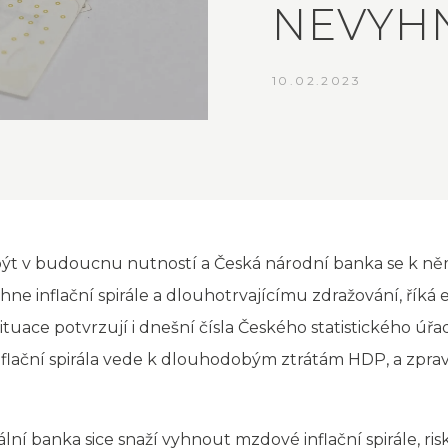
NEVYH
10.02.2023
ýt v budoucnu nutností a Česká národní banka se k n
yhne inflační spirále a dlouhotrvajícímu zdražování, řík
situace potvrzují i dnešní čísla Českého statistického ú
Inflační spirála vede k dlouhodobým ztrátám HDP, a zprav
ní banka sice snaží vyhnout mzdové inflační spirále, ris