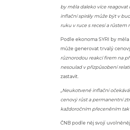
by měla daleko více reagovat n
inflační spirály může být v bu
ruku v ruce s recesí a růstem
Podle ekonoma SYRI by měla Č
může generovat trvalý cenov
různorodou reakcí firem na p
nesoulad v přizpůsobení relat
zastavit.
„Neukotvené inflační očekáván
cenový růst a permanentní ztrá
každoročním přeceněním tak rů
ČNB podle něj svojí uvolněně