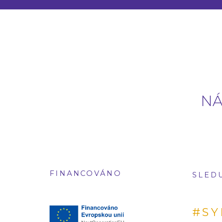
NÁ
FINANCOVÁNO
SLED
#SY