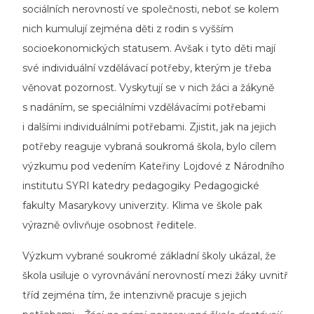
sociálních nerovností ve společnosti, neboť se kolem
nich kumulují zejména děti z rodin s vyšším
socioekonomických statusem. Avšak i tyto děti mají
své individuální vzdělávací potřeby, kterým je třeba
věnovat pozornost. Vyskytují se v nich žáci a žákyně
s nadáním, se speciálními vzdělávacími potřebami
i dalšími individuálními potřebami. Zjistit, jak na jejich
potřeby reaguje vybraná soukromá škola, bylo cílem
výzkumu pod vedením Kateřiny Lojdové z Národního
institutu SYRI katedry pedagogiky Pedagogické
fakulty Masarykovy univerzity. Klima ve škole pak
výrazně ovlivňuje osobnost ředitele.
Výzkum vybrané soukromé základní školy ukázal, že
škola usiluje o vyrovnávání nerovností mezi žáky uvnitř
tříd zejména tím, že intenzivně pracuje s jejich