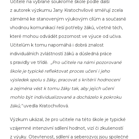
Učitelé na vybrané soukromé škole podle další
z autorek výzkumu Jany Kratochvílové směřují zcela
záměrně ke stanoveným výukovým cílům a současně
vhodnou komunikací řeší potřeby žáků, včetně těch,
které mohou odvádět pozornost ve výuce od učiva.
Učitelům k tomu napomáhá i dobrá znalost
individuálních zvláštností žáků a důsledná práce
s pravidly ve třídě.
„Pro učitele na námi pozorované
škole je typické reflektovat proces učení i jeho
výsledek spolu s žáky, pracovat s kritérii hodnocení
a zejména vést k tomu žáky tak, aby jejich učení
mohlo být individualizované a docházelo k pokroku
žáků,“
uvedla Kratochvílová.
Výzkum ukázal, že pro učitele na této škole je typické
vzájemné intenzivní sdílení hodnot, vizí či zkušeností
z výuky. Otevřenost, sdílení a seberozvoj jsou společné