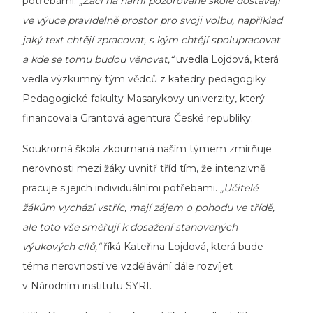
potřebami.
„Žáci na námi pozorované škole dostávají
ve výuce pravidelně prostor pro svoji volbu, například
jaký text chtějí zpracovat, s kým chtějí spolupracovat
a kde se tomu budou věnovat,“
uvedla Lojdová, která
vedla výzkumný tým vědců z katedry pedagogiky
Pedagogické fakulty Masarykovy univerzity, který
financovala Grantová agentura České republiky.
Soukromá škola zkoumaná naším týmem zmírňuje
nerovnosti mezi žáky uvnitř tříd tím, že intenzivně
pracuje s jejich individuálními potřebami.
„Učitelé
žákům vychází vstříc, mají zájem o pohodu ve třídě,
ale toto vše směřují k dosažení stanovených
výukových cílů,“
říká Kateřina Lojdová, která bude
téma nerovností ve vzdělávání dále rozvíjet
v Národním institutu SYRI.