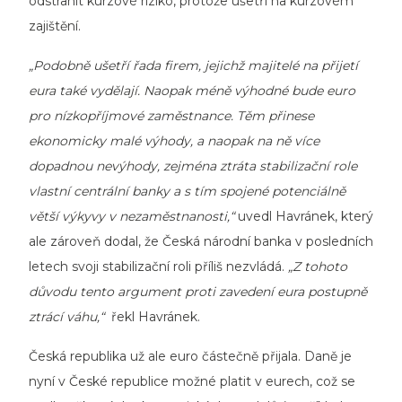
odstranit kurzové riziko, protože ušetří na kurzovém
zajištění.
„Podobně ušetří řada firem, jejichž majitelé na přijetí
eura také vydělají. Naopak méně výhodné bude euro
pro nízkopříjmové zaměstnance. Těm přinese
ekonomicky malé výhody, a naopak na ně více
dopadnou nevýhody, zejména ztráta stabilizační role
vlastní centrální banky a s tím spojené potenciálně
větší výkyvy v nezaměstnanosti,“
uvedl Havránek, který
ale zároveň dodal, že Česká národní banka v posledních
letech svoji stabilizační roli příliš nezvládá.
„Z tohoto
důvodu tento argument proti zavedení eura postupně
ztrácí váhu,“
řekl Havránek.
Česká republika už ale euro částečně přijala. Daně je
nyní v České republice možné platit v eurech, což se