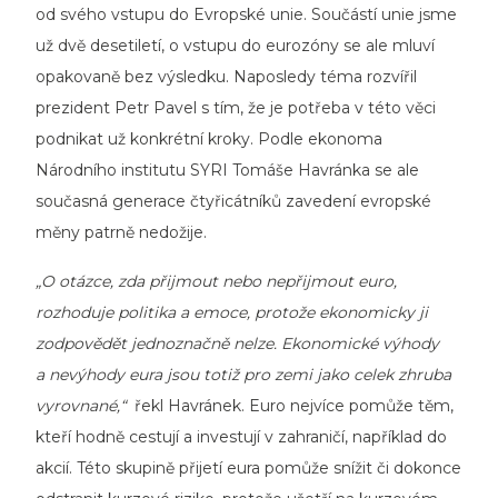
od svého vstupu do Evropské unie. Součástí unie jsme
už dvě desetiletí, o vstupu do eurozóny se ale mluví
opakovaně bez výsledku. Naposledy téma rozvířil
prezident Petr Pavel s tím, že je potřeba v této věci
podnikat už konkrétní kroky. Podle ekonoma
Národního institutu SYRI Tomáše Havránka se ale
současná generace čtyřicátníků zavedení evropské
měny patrně nedožije.
„O otázce, zda přijmout nebo nepřijmout euro,
rozhoduje politika a emoce, protože ekonomicky ji
zodpovědět jednoznačně nelze. Ekonomické výhody
a nevýhody eura jsou totiž pro zemi jako celek zhruba
vyrovnané,“
řekl Havránek. Euro nejvíce pomůže těm,
kteří hodně cestují a investují v zahraničí, například do
akcií. Této skupině přijetí eura pomůže snížit či dokonce