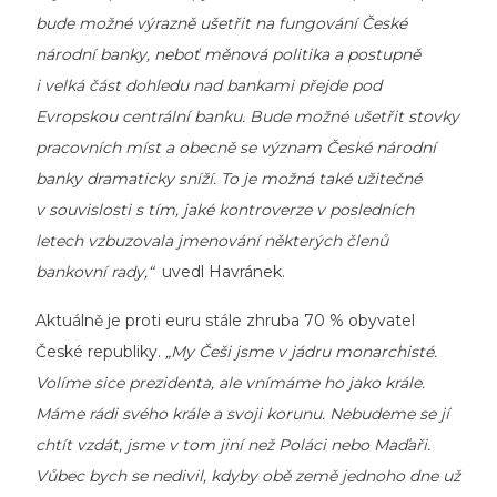
bude možné výrazně ušetřit na fungování České
národní banky, neboť měnová politika a postupně
i velká část dohledu nad bankami přejde pod
Evropskou centrální banku. Bude možné ušetřit stovky
pracovních míst a obecně se význam České národní
banky dramaticky sníží. To je možná také užitečné
v souvislosti s tím, jaké kontroverze v posledních
letech vzbuzovala jmenování některých členů
bankovní rady,“
uvedl Havránek.
Aktuálně je proti euru stále zhruba 70 % obyvatel
České republiky.
„My Češi jsme v jádru monarchisté.
Volíme sice prezidenta, ale vnímáme ho jako krále.
Máme rádi svého krále a svoji korunu. Nebudeme se jí
chtít vzdát, jsme v tom jiní než Poláci nebo Maďaři.
Vůbec bych se nedivil, kdyby obě země jednoho dne už