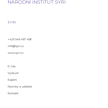
NÁRODNÍ INSTITUT SYRI
SYRI
+420 549 497 408
info@syri.cz
www.syri.cz
O nás
Výzkum
Experti
Novinky a události
Kontakt