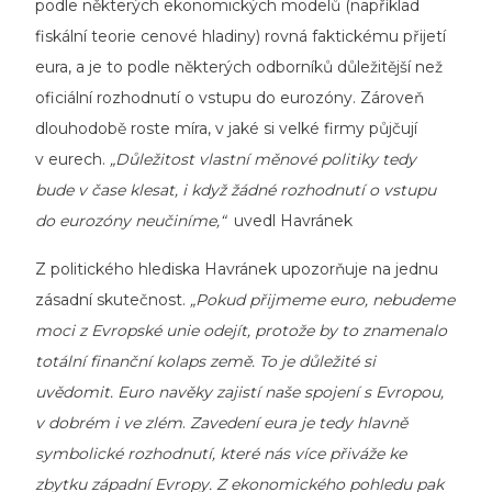
podle některých ekonomických modelů (například
fiskální teorie cenové hladiny) rovná faktickému přijetí
eura, a je to podle některých odborníků důležitější než
oficiální rozhodnutí o vstupu do eurozóny. Zároveň
dlouhodobě roste míra, v jaké si velké firmy půjčují
v eurech.
„Důležitost vlastní měnové politiky tedy
bude v čase klesat, i když žádné rozhodnutí o vstupu
do eurozóny neučiníme,“
uvedl Havránek
Z politického hlediska Havránek upozorňuje na jednu
zásadní skutečnost.
„Pokud přijmeme euro, nebudeme
moci z Evropské unie odejít, protože by to znamenalo
totální finanční kolaps země. To je důležité si
uvědomit. Euro navěky zajistí naše spojení s Evropou,
v dobrém i ve zlém
.
Zavedení eura je tedy hlavně
symbolické rozhodnutí, které nás více přiváže ke
zbytku západní Evropy. Z ekonomického pohledu pak