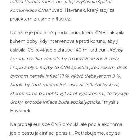
inflaci tlumilo méně, než jak ji zvyšovala špatná
komunikace ČNB,“
uvedl Havránek, který stojí za
projektem zrusme-inflaci.cz.
Důležité je podle něj prodat eura, která ČNB nakupila
během doby, kdy intervenovala proti koruně, aby ji
oslabila. Celkově jde o zhruba 140 miliard eur.
„Kdyby
koruna posílila, zlevnilo by to dovážené zboží, tedy
i ropu a plyn. Kdyby to ČNB spustila před rokem, dnes
bychom neměli inflaci 17 %, nýbrž třeba jenom 9 %.
Mohla by totiž minimálně zastavit inflační hysterii,
kterou sama pomohla vytvářet vyjádřeními, že zvyšuje
úroky, protože inflace bude apokalyptická,“
myslí si
Havránek.
Na prodeji eur sice ČNB prodělá, ale podle ekonoma
jde o cestu jak inflaci porazit. „Potřebujeme, aby se