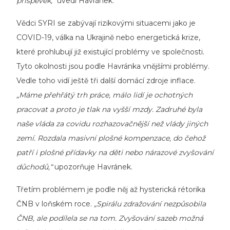
příspěvek,“
uvedl Havránek.
Vědci SYRI se zabývají rizikovými situacemi jako je
COVID-19, válka na Ukrajině nebo energetická krize,
které prohlubují již existující problémy ve společnosti.
Tyto okolnosti jsou podle Havránka vnějšími problémy.
Vedle toho vidí ještě tři další domácí zdroje inflace.
„Máme přehřátý trh práce, málo lidí je ochotných
pracovat a proto je tlak na vyšší mzdy. Zadruhé byla
naše vláda za covidu rozhazovačnější než vlády jiných
zemí. Rozdala masivní plošné kompenzace, do čehož
patří i plošné přídavky na děti nebo nárazové zvyšování
důchodů,“
upozorňuje Havránek.
Třetím problémem je podle něj až hysterická rétorika
ČNB v loňském roce.
„Spirálu zdražování nezpůsobila
ČNB, ale podílela se na tom. Zvyšování sazeb možná