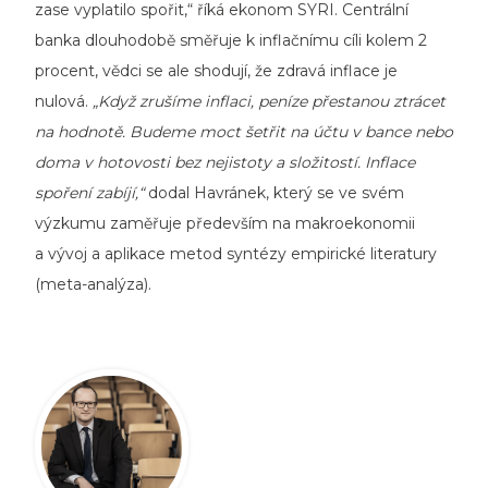
zase vyplatilo spořit,“ říká ekonom SYRI. Centrální
banka dlouhodobě směřuje k inflačnímu cíli kolem 2
procent, vědci se ale shodují, že zdravá inflace je
nulová.
„Když zrušíme inflaci, peníze přestanou ztrácet
na hodnotě. Budeme moct šetřit na účtu v bance nebo
doma v hotovosti bez nejistoty a složitostí. Inflace
spoření zabíjí,“
dodal Havránek, který se ve svém
výzkumu zaměřuje především na makroekonomii
a vývoj a aplikace metod syntézy empirické literatury
(meta-analýza).