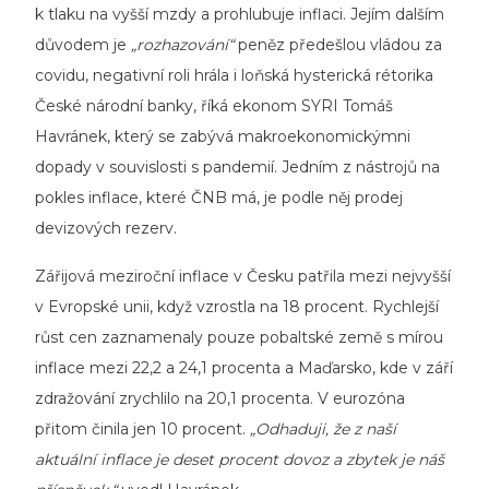
k tlaku na vyšší mzdy a prohlubuje inflaci. Jejím dalším
důvodem je
„rozhazování“
peněz předešlou vládou za
covidu, negativní roli hrála i loňská hysterická rétorika
České národní banky, říká ekonom SYRI Tomáš
Havránek, který se zabývá makroekonomickýmni
dopady v souvislosti s pandemií. Jedním z nástrojů na
pokles inflace, které ČNB má, je podle něj prodej
devizových rezerv.
Zářijová meziroční inflace v Česku patřila mezi nejvyšší
v Evropské unii, když vzrostla na 18 procent. Rychlejší
růst cen zaznamenaly pouze pobaltské země s mírou
inflace mezi 22,2 a 24,1 procenta a Maďarsko, kde v září
zdražování zrychlilo na 20,1 procenta. V eurozóna
přitom činila jen 10 procent.
„Odhaduji, že z naší
aktuální inflace
je deset procent dovoz a zbytek je náš