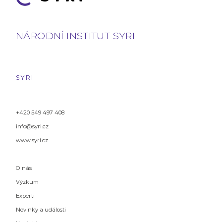
NÁRODNÍ INSTITUT SYRI
SYRI
+420 549 497 408
info@syri.cz
www.syri.cz
O nás
Výzkum
Experti
Novinky a události