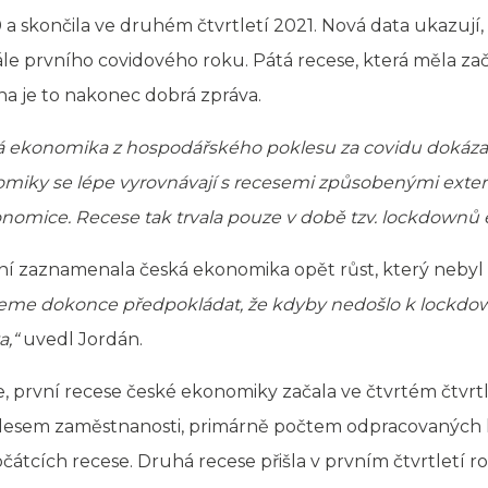
 a skončila ve druhém čtvrtletí 2021. Nová data ukazují,
ále prvního covidového roku. Pátá recese, která měla za
a je to nakonec dobrá zpráva.
ská ekonomika z hospodářského poklesu za covidu dokáza
nomiky se lépe vyrovnávají s recesemi způsobenými exte
onomice. Recese tak trvala pouze v době tzv. lockdownů
í zaznamenala česká ekonomika opět růst, který nebyl z
me dokonce předpokládat, že kdyby nedošlo k lockdow
a,“
uvedl Jordán.
ie, první recese české ekonomiky začala ve čtvrtém čtvrt
poklesem zaměstnanosti, primárně počtem odpracovaných h
očátcích recese. Druhá recese přišla v prvním čtvrtletí 