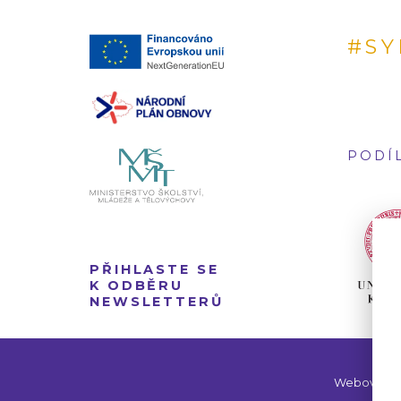
#SY
PODÍL
PŘIHLASTE SE
K ODBĚRU
NEWSLETTERŮ
Webové str