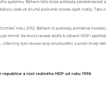
ho systému. Během této krize poklesla zaměstnanost a 
kátory však ve druhé polovině recese opět rostly. Tato 
čtvrtletí roku 2012. Během ní poklesly primárně investic
ze mírně. Ke konci recese došlo k oživení HDP i spotře
3.
„Všechny tyto recese byly strukturální, a proto trvaly dé
 republice a růst reálného HDP od roku 1996