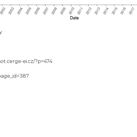
y
hot.cerge-ei.cz/?p=474
?page_id=387