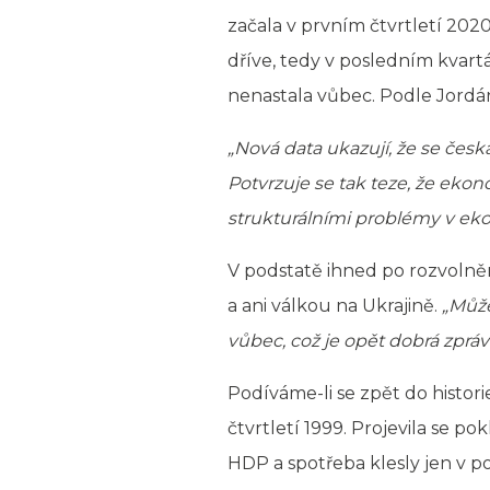
začala v prvním čtvrtletí 2020
dříve, tedy v posledním kvart
nenastala vůbec. Podle Jordán
„Nová data ukazují, že se če
Potvrzuje se tak teze, že eko
strukturálními problémy v ek
V podstatě ihned po rozvolněn
a ani válkou na Ukrajině.
„Může
vůbec, což je opět dobrá zpráv
Podíváme-li se zpět do histor
čtvrtletí 1999. Projevila se 
HDP a spotřeba klesly jen v p