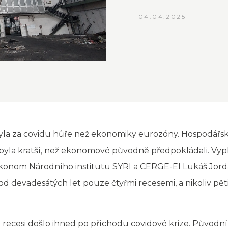
04.04.2025
a za covidu hůře než ekonomiky eurozóny. Hospodářská 
k byla kratší, než ekonomové původně předpokládali. Vyp
konom Národního institutu SYRI a CERGE-EI Lukáš Jordán.
od devadesátých let pouze čtyřmi recesemi, a nikoliv pět
recesi došlo ihned po příchodu covidové krize. Původní