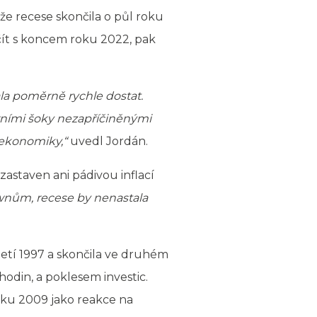
 že recese skončila o půl roku
čít s koncem roku 2022, pak
la poměrně rychle dostat.
rními šoky nezapříčiněnými
 ekonomiky,“
uvedl Jordán.
astaven ani pádivou inflací
nům, recese by nenastala
letí 1997 a skončila ve druhém
odin, a poklesem investic.
roku 2009 jako reakce na