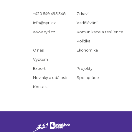
+420 549 495 348
Zdraví
info@syri.cz
Vzdělávání
www.syri.cz
Komunikace a resilience
Politika
O nás
Ekonomika
Výzkum
Experti
Projekty
Novinky a události
Spolupráce
Kontakt