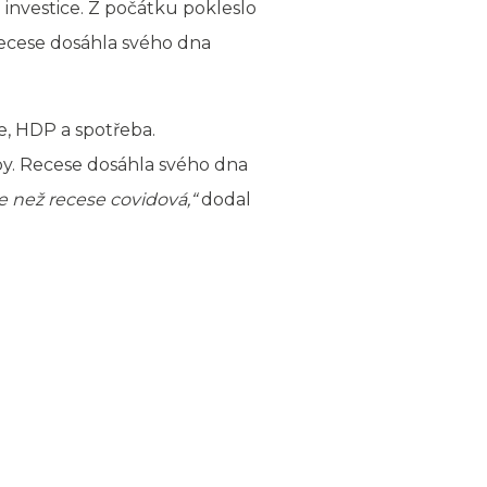
investice. Z počátku pokleslo
recese dosáhla svého dna
e, HDP a spotřeba.
by. Recese dosáhla svého dna
le než recese covidová,“
dodal