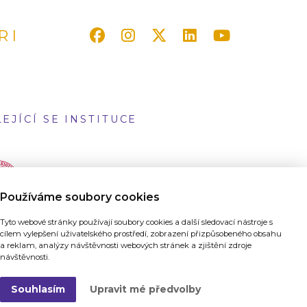
RI
EJÍCÍ SE INSTITUCE
Používáme soubory cookies
Tyto webové stránky používají soubory cookies a další sledovací nástroje s
cílem vylepšení uživatelského prostředí, zobrazení přizpůsobeného obsahu
a reklam, analýzy návštěvnosti webových stránek a zjištění zdroje
návštěvnosti.
Souhlasím
Upravit mé předvolby
ánky vytvořilo
Grafické studio a digitální agentura 321