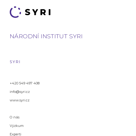
NÁRODNÍ INSTITUT SYRI
SYRI
+420 549 497 408
info@syri.cz
www.syri.cz
O nás
Výzkum
Experti