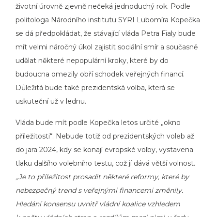
životní úrovně zjevně nečeká jednoduchý rok. Podle
politologa Národního institutu SYRI Lubomíra Kopečka
se dá předpokládat, že stávající vláda Petra Fialy bude
mít velmi náročný úkol zajistit sociální smír a současně
udělat některé nepopulární kroky, které by do
budoucna omezily obří schodek veřejných financí.
Důležitá bude také prezidentská volba, která se
uskuteční už v lednu.
Vláda bude mít podle Kopečka letos určité „okno
příležitosti“. Nebude totiž od prezidentských voleb až
do jara 2024, kdy se konají evropské volby, vystavena
tlaku dalšího volebního testu, což jí dává větší volnost.
„Je to příležitost prosadit některé reformy, které by
nebezpečný trend s veřejnými financemi změnily.
Hledání konsensu uvnitř vládní koalice vzhledem