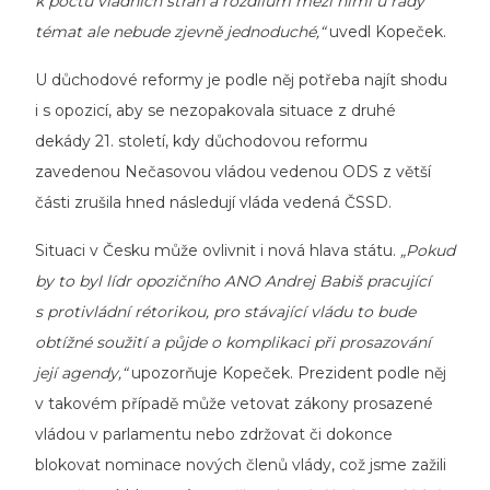
k počtu vládních stran a rozdílům mezi nimi u řady
témat ale nebude zjevně jednoduché,“
uvedl Kopeček.
U důchodové reformy je podle něj potřeba najít shodu
i s opozicí, aby se nezopakovala situace z druhé
dekády 21. století, kdy důchodovou reformu
zavedenou Nečasovou vládou vedenou ODS z větší
části zrušila hned následují vláda vedená ČSSD.
Situaci v Česku může ovlivnit i nová hlava státu.
„Pokud
by to byl lídr opozičního ANO Andrej Babiš pracující
s protivládní rétorikou, pro stávající vládu to bude
obtížné soužití a půjde o komplikaci při prosazování
její agendy,“
upozorňuje Kopeček. Prezident podle něj
v takovém případě může vetovat zákony prosazené
vládou v parlamentu nebo zdržovat či dokonce
blokovat nominace nových členů vlády, což jsme zažili