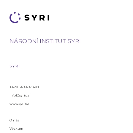
NÁRODNÍ INSTITUT SYRI
SYRI
+420 549 497 408
info@syri.cz
www.syri.cz
O nás
Výzkum