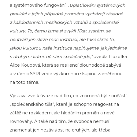
a systémového fungování. „
Uplatňování systémových
pravidel a jejich případná proměna vycházejí zásadně
z každodenních mezilidských vztahů a společenské
kultury. To, čemu jsme si zvykli říkat systém, se
neutváří jen skrze moc institucí, ale také skrze to,
jakou kulturou naše instituce naplňujeme, jak jednáme
s druhými lidmi, oč nám společně jde,“
uvedla filozofka
Alice Koubová, která se resiliencí dlouhodobě zabývá
a v rámci SYRI vede výzkumnou skupinu zaměřenou
na toto téma.
Výstava zve k úvaze nad tím, co znamená být součástí
„společenského těla“, které je schopno reagovat na
zátěž ne rozkladem, ale hledáním proměn a nové
rovnováhy. A také nad tím, že svoboda nemusí
znamenat jen nezávislost na druhých, ale třeba