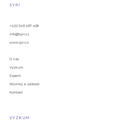
SYRI
+420 549 497 408
info@syri.cz
www.syri.cz
O nás
Výzkum
Experti
Novinky a události
Kontakt
VÝZKUM