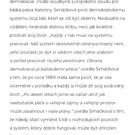
demokracie. Podle soudkyně Evropského soudu pro
lidská práva Kateřiny Šimáčkové proti demokratickému
systému stojí lidé, kteří se cítí být oběťmi. Nedosáhli na
vzdělání, nedostali dobrou léčbu, neví, jak kvalitně
prožívat svůj život.
„Každý z nás musí na systému
pracovat. Náš systém dostatečně obranyschopný není,
jeho součástí je, být si vědom všech jeho slabostí
a pořád pracovat na jeho posilování. Obrana
demokracie je každodenní práce,“
uvedla Šimáčková
s tím, že po roce 1989 měla sama pocit, že je vše
víceméně v pořádku a každý si může žít svůj svobodný
život.
„Po deseti letech jsme se začali divit jak
nedostatek péče o veřejné zájmy a veřejný prostor
může zasáhnout i naše plány,“
uvedla Šimáčková s tím,
že někdy stačí vyměnit 5 lidí v rozhodujících pozicích
a systém, který dobře fungoval, může být ohrožen.