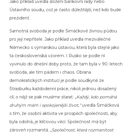
Jako příklad uvedla složení bankovní rady nebo
Ústavního soudu, což je často důležitější, než kdo bude
prezident.
Samotná svoboda je podle Šimáčkové živnou půdou
pro její nepřítele. Jako příklad uvedla meziválečné
Německo s výmarskou ústavou, která byla stejně jako
ta československá vzorem. I Rusko se podle ní
vyvinulo do dnešní doby proto, že tam byla v 90. letech
svoboda, ale tím pádem i chaos. Obrana
demokratických institucí je podle soudkyně ze
Štrasburku každodenní práce, nikoli jednou dosažený
cíl, o nějž se pak musíme starat.
„Každý, kdo pomáhá
druhým mám i spokojenější život,“
uvedla Šimáčková
s tím, že osobní aktivita ve prospěch společnosti, aby
byla odolná, je klíčovou věcí. Společnost má být
zároveň rozmanitá.
„Společnost, která rozmanitost