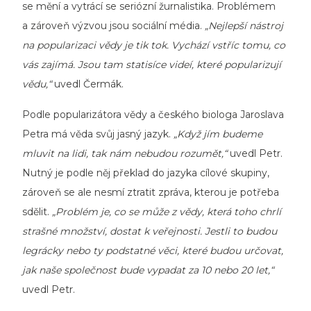
se mění a vytrácí se seriózní žurnalistika. Problémem
a zároveň výzvou jsou sociální média.
„Nejlepší nástroj
na popularizaci vědy je tik tok. Vychází vstříc tomu, co
vás zajímá. Jsou tam statisíce videí, které popularizují
vědu,“
uvedl Čermák.
Podle popularizátora vědy a českého biologa Jaroslava
Petra má věda svůj jasný jazyk.
„Když jím budeme
mluvit na lidi, tak nám nebudou rozumět,“
uvedl Petr.
Nutný je podle něj překlad do jazyka cílové skupiny,
zároveň se ale nesmí ztratit zpráva, kterou je potřeba
sdělit.
„Problém je, co se může z vědy, která toho chrlí
strašné množství, dostat k veřejnosti. Jestli to budou
legrácky nebo ty podstatné věci, které budou určovat,
jak naše společnost bude vypadat za 10 nebo 20 let,“
uvedl Petr.