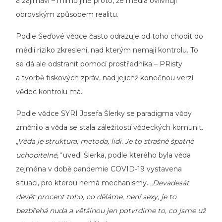
a zajímaví – mimo jiné proto, že média ovlivňují
obrovským způsobem realitu.
Podle Šeďové vědce často odrazuje od toho chodit do
médií riziko zkreslení, nad kterým nemají kontrolu. To
se dá ale odstranit pomocí prostředníka – PRisty
a tvorbě tiskových zpráv, nad jejichž konečnou verzí
vědec kontrolu má.
Podle vědce SYRI Josefa Šlerky se paradigma vědy
změnilo a věda se stala záležitostí vědeckých komunit.
„Věda je struktura, metoda, lidi. Je to strašně špatně
uchopitelné,“
uvedl Šlerka, podle kterého byla věda
zejména v době pandemie COVID-19 vystavena
situaci, pro kterou nemá mechanismy.
„Devadesát
devět procent toho, co děláme, není sexy, je to
bezbřehá nuda a většinou jen potvrdíme to, co jsme už