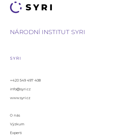
NÁRODNÍ INSTITUT SYRI
SYRI
+420 549 497 408
info@syri.cz
www.syri.cz
O nás
Výzkum
Experti