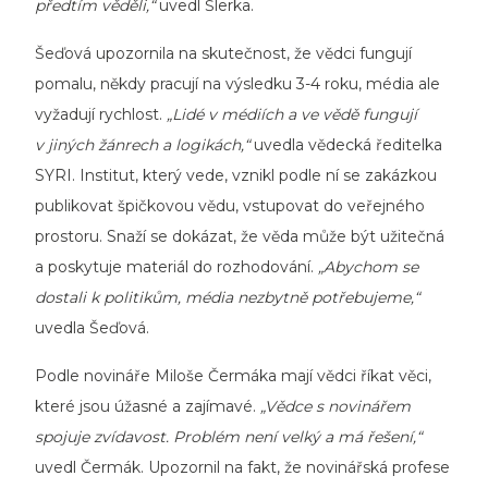
předtím věděli,“
uvedl Šlerka.
Šeďová upozornila na skutečnost, že vědci fungují
pomalu, někdy pracují na výsledku 3-4 roku, média ale
vyžadují rychlost.
„Lidé v médiích a ve vědě fungují
v jiných žánrech a logikách,“
uvedla vědecká ředitelka
SYRI. Institut, který vede, vznikl podle ní se zakázkou
publikovat špičkovou vědu, vstupovat do veřejného
prostoru. Snaží se dokázat, že věda může být užitečná
a poskytuje materiál do rozhodování.
„Abychom se
dostali k politikům, média nezbytně potřebujeme,“
uvedla Šeďová.
Podle novináře Miloše Čermáka mají vědci říkat věci,
které jsou úžasné a zajímavé.
„Vědce s novinářem
spojuje zvídavost. Problém není velký a má řešení,“
uvedl Čermák. Upozornil na fakt, že novinářská profese