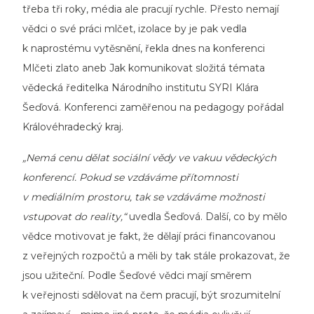
třeba tři roky, média ale pracují rychle. Přesto nemají
vědci o své práci mlčet, izolace by je pak vedla
k naprostému vytěsnění, řekla dnes na konferenci
Mlčeti zlato aneb Jak komunikovat složitá témata
vědecká ředitelka Národního institutu SYRI Klára
Šeďová. Konferenci zaměřenou na pedagogy pořádal
Královéhradecký kraj.
„Nemá cenu dělat sociální vědy ve vakuu vědeckých
konferencí. Pokud se vzdáváme přítomnosti
v mediálním prostoru, tak se vzdáváme možnosti
vstupovat do reality,“
uvedla Šeďová. Další, co by mělo
vědce motivovat je fakt, že dělají práci financovanou
z veřejných rozpočtů a měli by tak stále prokazovat, že
jsou užiteční. Podle Šeďové vědci mají směrem
k veřejnosti sdělovat na čem pracují, být srozumitelní