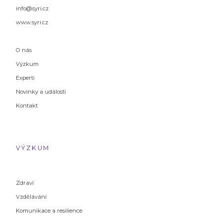
info@syri.cz
www.syri.cz
O nás
Výzkum
Experti
Novinky a události
Kontakt
VÝZKUM
Zdraví
Vzdělávání
Komunikace a resilience