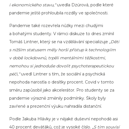
i ekonomického stavu,“
uvedla Dzúrová, podle které
pandemie ještě prohloubila rozdíly ve společnosti.
Pandemie také rozevřela nůžky mezi chudými
a bohatými studenty. V rámci diskuze to dnes zmínil
Tomáš Lintner, který se na vzdělávání specializuje
„Děti
s nižším statusem měly horší přístup k technologiím
v době lockdownů, trpěli mentálními těžkostmi,
nemohou si jednoduše dovolit psychoterapeutickou
péči,“
uvedl Lintner s tím, že sociální a psychická
nepohoda narostla o desítky procent. Covid v tomto
směru zapůsobil jako akcelerátor. Pro studenty se za
pandemie výrazně změnily podmínky. Školy byly
zavřené a prezenční výuku nahradila distanční.
Podle Jakuba Hlávky je v nějaké duševní nepohodě asi
40 procent deváťáků, což je vysoké číslo.
„S tím souvisí