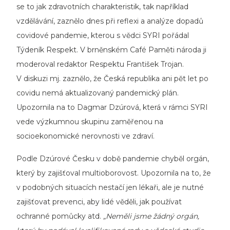
se to jak zdravotních charakteristik, tak například
vzdělávání, zaznělo dnes při reflexi a analýze dopadů
covidové pandemie, kterou s vědci SYRI pořádal
Týdeník Respekt. V brněnském Café Paměti národa ji
moderoval redaktor Respektu František Trojan.
V diskuzi mj. zaznělo, že Česká republika ani pět let po
covidu nemá aktualizovaný pandemický plán.
Upozornila na to Dagmar Dzúrová, která v rámci SYRI
vede výzkumnou skupinu zaměřenou na
socioekonomické nerovnosti ve zdraví.
Podle Dzúrové Česku v době pandemie chyběl orgán,
který by zajišťoval multioborovost. Upozornila na to, že
v podobných situacích nestačí jen lékaři, ale je nutné
zajišťovat prevenci, aby lidé věděli, jak používat
ochranné pomůcky atd.
„Neměli jsme žádný orgán,