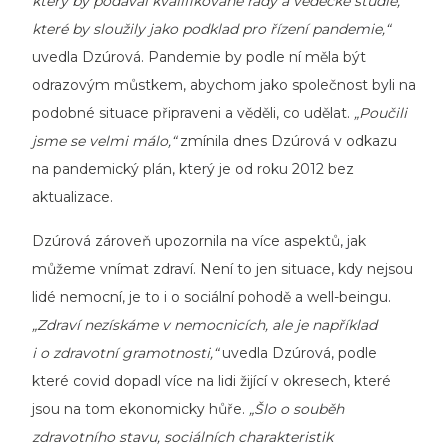
který by podával kvalifikované rady a vědecké studie,
které by sloužily jako podklad pro řízení pandemie,“
uvedla Dzúrová. Pandemie by podle ní měla být
odrazovým můstkem, abychom jako společnost byli na
podobné situace připraveni a věděli, co udělat.
„Poučili
jsme se velmi málo,“
zmínila dnes Dzúrová v odkazu
na pandemický plán, který je od roku 2012 bez
aktualizace.
Dzúrová zároveň upozornila na více aspektů, jak
můžeme vnímat zdraví. Není to jen situace, kdy nejsou
lidé nemocní, je to i o sociální pohodě a well-beingu.
„Zdraví nezískáme v nemocnicích, ale je například
i o zdravotní gramotnosti,“
uvedla Dzúrová, podle
které covid dopadl více na lidi žijící v okresech, které
jsou na tom ekonomicky hůře.
„Šlo o souběh
zdravotního stavu, sociálních charakteristik