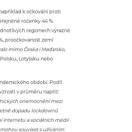
apříklad k očkování proti
veřejněné ročenky 44 %
jednotlivých regionech výrazně
6 %, proočkovanost zemí
valo mimo Česka i Maďarsko,
 Polsku, Lotyšsku nebo
pandemického období. Podíl
, vzrostl v průměru napříč
sychických onemocnění mezi
včetně dopadu lockdownů
 internetu a sociálních médií
 mohou souviset s užíváním