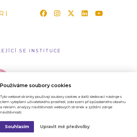
RI
EJÍCÍ SE INSTITUCE
Používáme soubory cookies
Tyto webové stránky používají soubory cookies a další sledovací nástroje s
cílem vylepšení uživatelského prostředí, zobrazení přizpůsobeného obsahu
a reklam, analýzy návštěvnosti webových stránek a zjištění zdroje
návštěvnosti.
Souhlasím
Upravit mé předvolby
ánky vytvořilo
Grafické studio a digitální agentura 321