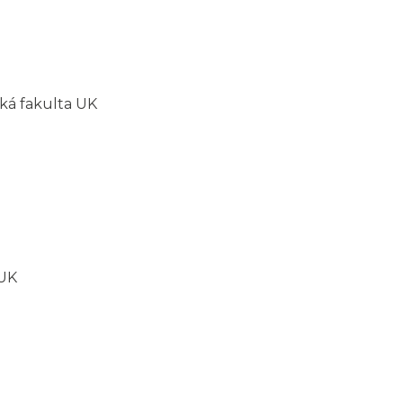
cká fakulta UK
 UK