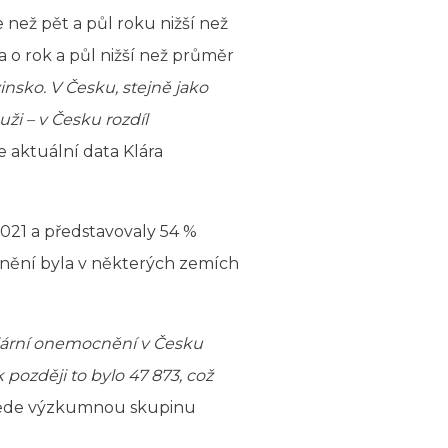
než pět a půl roku nižší než
 o rok a půl nižší než průměr
insko. V Česku, stejně jako
uži – v Česku rozdíl
aktuální data Klára
2021 a představovaly 54 %
cnění byla v některých zemích
lární onemocnění v Česku
 později to bylo 47 873, což
 vede výzkumnou skupinu