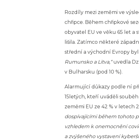
Rozdíly mezi zeměmi ve výsled
chřipce. Během chřipkové sez
obyvatel EU ve věku 65 let a 
lišila. Zatímco některé západ
střední a východní Evropy by
Rumunsko a Litva,“
uvedla Dzú
v Bulharsku (pod 10 %).
Alarmující důkazy podle ní př
15letých, kteří uváděli souběh
zeměmi EU ze 42 % v letech 2
dospívajícími během tohoto 
vzhledem k onemocnění covid-1
a zvýšeného vystavení kyberš