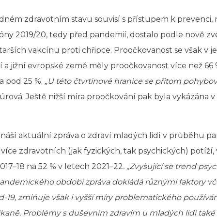
ném zdravotním stavu souvisí s přístupem k prevenci, n
óny 2019/20, tedy před pandemií, dostalo podle nově z
starších vakcínu proti chřipce. Proočkovanost se však v 
ní a jižní evropské země měly proočkovanost více než 6
la pod 25 %.
„U této čtvrtinové hranice se přitom pohybo
rová. Ještě nižší míra proočkování pak byla vykázána v
ináší aktuální zpráva o zdraví mladých lidí v průběhu 
 více zdravotních (jak fyzických, tak psychických) potíží
017–18 na 52 % v letech 2021–22
. „Zvyšující se trend p
pandemického období zpráva dokládá různými faktory 
9, zmiňuje však i vyšší míry problematického používání
ikaně. Problémy s duševním zdravím u mladých lidí také