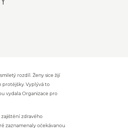
Y
letý rozdíl. Ženy sice žijí
h protějšky. Vyplývá to
rou vydala Organizace pro
zajištění zdravého
 které zaznamenaly očekávanou