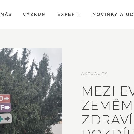
 NÁS
VÝZKUM
EXPERTI
NOVINKY A U
AKTUALITY
MEZI E
ZEMĚMI
ZDRAVÍ