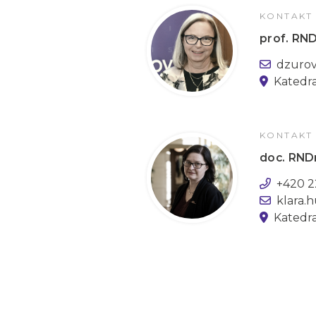
KONTAKT
prof. RN
dzurov
Katedra
KONTAKT
doc. RNDr
+420 2
klara.
Katedr