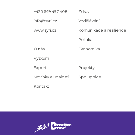
+420 549 497 408
Zdraví
info@syri.cz
Vzdělávání
www.syri.cz
Komunikace a resilience
Politika
O nás
Ekonomika
Výzkum
Experti
Projekty
Novinky a události
Spolupráce
Kontakt