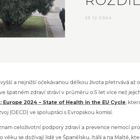
ROZDÍL
23.12.2024
šší a nejnižší očekávanou délkou života přetrvává až osmi
e špatném zdraví stráví v průměru o 5 let více než jejic
: Europe 2024 – State of Health in the EU Cycle
, kte
voj (OECD) ve spolupráci s Evropskou komisí.
znam celoživotní podpory zdraví a prevence nemocí pro 
o věku se dožívají lidé ve Španělsku, Itálii a na Maltě,