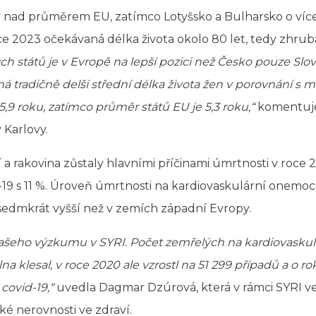
y nad průměrem EU, zatímco Lotyšsko a Bulharsko o více 
e 2023 očekávaná délka života okolo 80 let, tedy zhruba
h států je v Evropě na lepší pozici než Česko pouze Slov
ná tradičně delší střední délka života žen v porovnání s m
5,9 roku, zatímco průměr států EU je 5,3 roku,“
komentuje 
 Karlovy.
 rakovina zůstaly hlavními příčinami úmrtnosti v roce 
d-19 s 11 %. Úroveň úmrtnosti na kardiovaskulární onemo
 sedmkrát vyšší než v zemích západní Evropy.
našeho výzkumu v SYRI. Počet zemřelých na kardiovasku
 klesal, v roce 2020 ale vzrostl na 51 299 případů a o rok
covid-19,“
uvedla Dagmar Dzúrová, která v rámci SYRI
 nerovnosti ve zdraví.