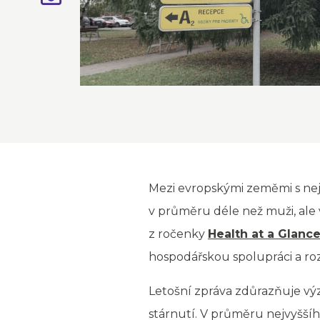
Mezi evropskými zeměmi s nejvy
v průměru déle než muži, ale v
z ročenky
Health at a Glance
hospodářskou spolupráci a roz
Letošní zpráva zdůrazňuje vý
stárnutí. V průměru nejvyššíh