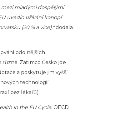
ou mezi mladými dospělými
h EU uvedlo užívání konopí
orvatsku (20 % a více),“
dodala
dování odolnějších
h různé. Zatímco Česko jde
otace a poskytuje jim vyšší
í nových technologií
axí bez lékařů).
ealth in the EU Cycle
. OECD