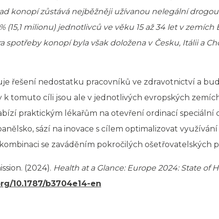
klad konopí zůstává nejběžněji užívanou nelegální drog
 % (15,1 milionu) jednotlivců ve věku 15 až 34 let v zemíc
ra spotřeby konopí byla však doložena v
Česku, Itálii a Ch
je řešení nedostatku pracovníků ve zdravotnictví a bu
 k tomuto cíli jsou ale v jednotlivých evropských zemíc
bízí praktickým lékařům na otevření ordinací speciální d
panělsko, sází na inovace s cílem optimalizovat využíván
kombinaci se zaváděním pokročilých ošetřovatelských pr
sion. (2024).
Health at a Glance: Europe 2024: State of H
.org/10.1787/b3704e14-en