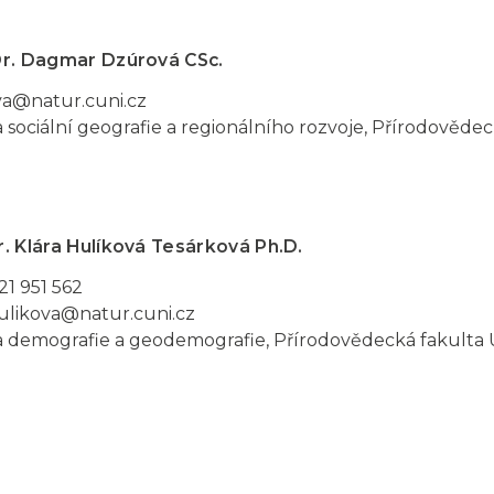
Dr. Dagmar Dzúrová CSc.
a@natur.cuni.cz
 sociální geografie a regionálního rozvoje, Přírodověde
. Klára Hulíková Tesárková Ph.D.
21 951 562
hulikova@natur.cuni.cz
a demografie a geodemografie, Přírodovědecká fakulta