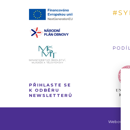
#SY
PODÍL
PŘIHLASTE SE
K ODBĚRU
NEWSLETTERŮ
Webové str