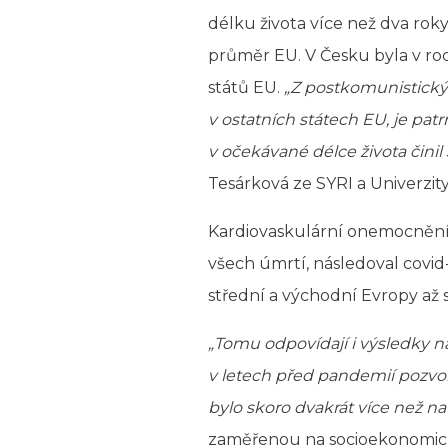
délku života více než dva rok
průměr EU. V Česku byla v roc
států EU.
„Z postkomunistickýc
v ostatních státech EU, je patr
v očekávané délce života činil 
Tesárková ze SYRI a Univerzity
Kardiovaskulární onemocnění a
všech úmrtí, následoval covi
střední a východní Evropy až
„Tomu odpovídají i výsledky 
v letech před pandemií pozvolna
bylo skoro dvakrát více než na 
zaměřenou na socioekonomické