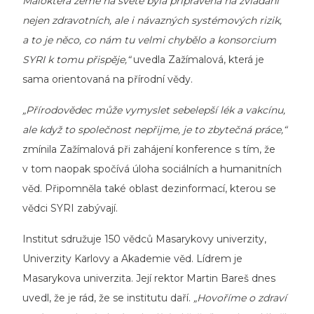
Málokterá země na světě byla připravená na zvládání
nejen zdravotních, ale i návazných systémových rizik,
a to je něco, co nám tu velmi chybělo a konsorcium
SYRI k tomu přispěje,“
uvedla Zažímalová, která je
sama orientovaná na přírodní vědy.
„Přírodovědec může vymyslet sebelepší lék a vakcínu,
ale když to společnost nepřijme, je to zbytečná práce,“
zmínila Zažímalová při zahájení konference s tím, že
v tom naopak spočívá úloha sociálních a humanitních
věd. Připomněla také oblast dezinformací, kterou se
vědci SYRI zabývají.
Institut sdružuje 150 vědců Masarykovy univerzity,
Univerzity Karlovy a Akademie věd. Lídrem je
Masarykova univerzita. Její rektor Martin Bareš dnes
uvedl, že je rád, že se institutu daří.
„Hovoříme o zdraví