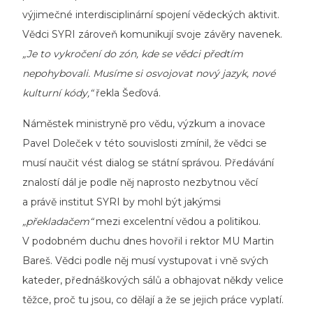
výjimečné interdisciplinární spojení vědeckých aktivit.
Vědci SYRI zároveň komunikují svoje závěry navenek.
„Je to vykročení do zón, kde se vědci předtím
nepohybovali. Musíme si osvojovat nový jazyk, nové
kulturní kódy,“
řekla Šeďová.
Náměstek ministryně pro vědu, výzkum a inovace
Pavel Doleček v této souvislosti zmínil, že vědci se
musí naučit
vést dialog se státní správou. Předávání
znalostí dál je podle něj naprosto nezbytnou věcí
a právě institut SYRI by mohl být jakýmsi
„překladačem“
mezi excelentní vědou a politikou.
V podobném duchu dnes hovořil i rektor MU Martin
Bareš. Vědci podle něj musí vystupovat i vně svých
kateder, přednáškových sálů a obhajovat někdy velice
těžce, proč tu jsou, co dělají a že se jejich práce vyplatí.