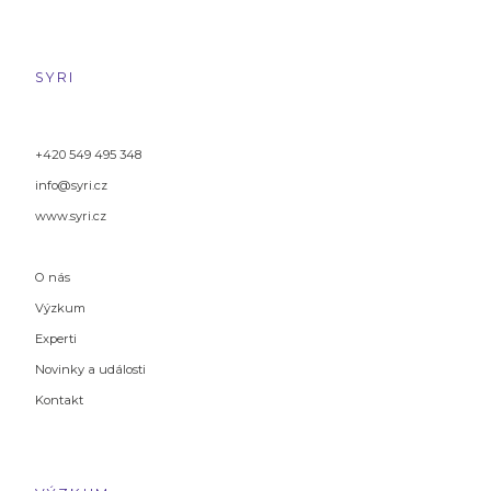
SYRI
+420 549 495 348
info@syri.cz
www.syri.cz
O nás
Výzkum
Experti
Novinky a události
Kontakt