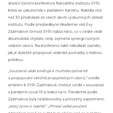
dnešní Výroční konference Národního institutu SYRI,
která se uskutečnila v pražském Karolinu. Nabídla více
než 30 přednášek ze všech devíti výzkumných oblastí
institutu. Podle předsedkyně Akademie věd Evy
Zažímalové činnost SYRI nabízí něco, co v české vědě
dlouhodobě chybělo, tedy zejména synergii různých
vědních oborů. Na konferenci také několikrát zaznělo,
jak je důležité propojovat vědecké poznatky s reálnou
politikou.
„Současná věda směřuje k multidisciplinaritě
a propojování obtížně propojitelných oborů,“
uvedla
směrem k SYRI Zažímalová. Institut vznikl v souvislosti
s pandemií covid-19 a reakcí na ni. Pandemie podle
Zažímalové byla nedobrovolný a přirozený experiment,
„který jsme si nepřáli
.“
„Přinesl velké poučení.