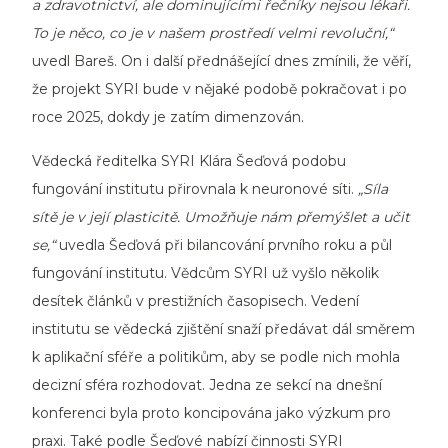
a zdravotnictví, ale dominujícími řečníky nejsou lékaři.
To je něco, co je v našem prostředí velmi revoluční,“
uvedl Bareš. On i další přednášející dnes zmínili, že věří,
že projekt SYRI bude v nějaké podobě pokračovat i po
roce 2025, dokdy je zatím dimenzován.
Vědecká ředitelka SYRI Klára Šeďová podobu
fungování institutu přirovnala k neuronové síti.
„Síla
sítě je v její plasticitě. Umožňuje nám přemýšlet a učit
se,“
uvedla Šeďová při bilancování prvního roku a půl
fungování institutu. Vědcům SYRI už vyšlo několik
desítek článků v prestižních časopisech. Vedení
institutu se vědecká zjištění snaží předávat dál směrem
k aplikační sféře a politikům, aby se podle nich mohla
decizní sféra rozhodovat. Jedna ze sekcí na dnešní
konferenci byla proto koncipována jako výzkum pro
praxi. Také podle Šeďové nabízí činnosti SYRI