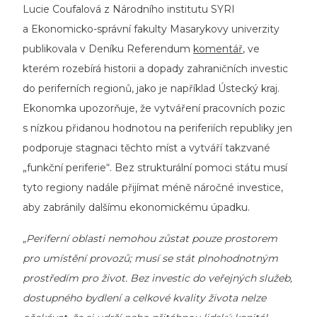
Lucie Coufalová z Národního institutu SYRI
a Ekonomicko-správní fakulty Masarykovy univerzity
publikovala v Deníku Referendum
komentář
, ve
kterém rozebírá historii a dopady zahraničních investic
do periferních regionů, jako je například Ústecký kraj.
Ekonomka upozorňuje, že vytváření pracovních pozic
s nízkou přidanou hodnotou na periferiích republiky jen
podporuje stagnaci těchto míst a vytváří takzvané
„funkční periferie“. Bez strukturální pomoci státu musí
tyto regiony nadále přijímat méně náročné investice,
aby zabránily dalšímu ekonomickému úpadku.
„Periferní oblasti nemohou zůstat pouze prostorem
pro umístění provozů; musí se stát plnohodnotným
prostředím pro život. Bez investic do veřejných služeb,
dostupného bydlení a celkové kvality života nelze