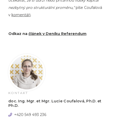
očekávat, že si udrží nebo přitáhnou lidský kapitál
nezbytný pro strukturální proměnu,“
píše Coufalová
v
komentáři
.
Odkaz na
článek v Deníku Referendum
KONTAKT
doc. Ing. Mgr. et Mgr. Lucie Coufalová, Ph.D. et
Ph.D.
+420 549 493 236