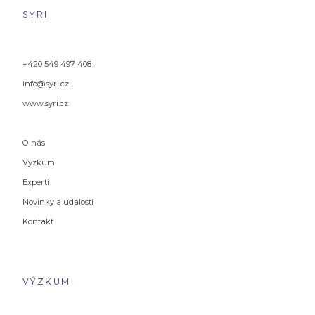
SYRI
+420 549 497 408
info@syri.cz
www.syri.cz
O nás
Výzkum
Experti
Novinky a události
Kontakt
VÝZKUM