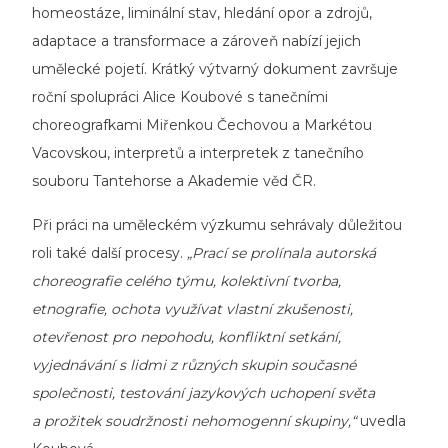
homeostáze, liminální stav, hledání opor a zdrojů,
adaptace a transformace a zároveň nabízí jejich
umělecké pojetí. Krátký výtvarný dokument završuje
roční spolupráci Alice Koubové s tanečními
choreografkami Miřenkou Čechovou a Markétou
Vacovskou, interpretů a interpretek z tanečního
souboru Tantehorse a Akademie věd ČR.
Při práci na uměleckém výzkumu sehrávaly důležitou
roli také další procesy.
„Prací se prolínala autorská
choreografie cel
é
ho týmu, kolektivní tvorba,
etnografie, ochota využívat vlastní zkušenosti,
otevřenost pro nepohodu, konfliktní setkání,
vyjednávání s lidmi z různých skupin současné
společnosti, testování jazykových uchopení světa
a pro
žitek soudržnosti nehomogenní skupiny,“
uvedla