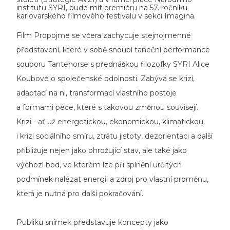
institutu SYRI, bude mít premiéru na 57. ročníku
karlovarského filmového festivalu v sekci Imagina.
Film Propojme se včera zachycuje stejnojmenné
představení, které v sobě snoubí taneční performance
souboru Tantehorse s přednáškou filozofky SYRI Alice
Koubové o společenské odolnosti. Zabývá se krizí,
adaptací na ni, transformací vlastního postoje
a formami péče, které s takovou změnou souvisejí.
Krizi - ať už energetickou, ekonomickou, klimatickou
i krizi sociálního smíru, ztrátu jistoty, dezorientaci a další
přibližuje nejen jako ohrožující stav, ale také jako
výchozí bod, ve kterém lze při splnění určitých
podmínek nalézat energii a zdroj pro vlastní proměnu,
která je nutná pro další pokračování.
Publiku snímek představuje koncepty jako