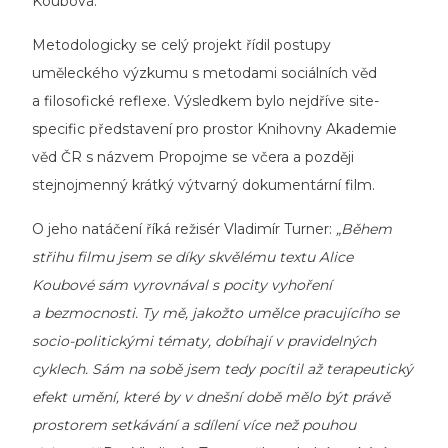
Koubová.
Metodologicky se celý projekt řídil postupy
uměleckého výzkumu s metodami sociálních věd
a filosofické reflexe. Výsledkem bylo nejdříve site-
specific představení pro prostor Knihovny Akademie
věd ČR s názvem
Propojme se včera
a později
stejnojmenný
krátký výtvarný dokumentární film
.
O jeho natáčení říká režisér Vladimír Turner:
„Během
střihu filmu jsem se díky skvěl
é
mu textu Alice
Koubov
é
sám vyrovnával s pocity vyhoření
a bezmocnosti. Ty mě, jakož
to um
ělce pracujícího se
socio-politickými t
é
maty, dobíhají v pravidelných
cyklech. Sám na sobě jsem tedy pocí
til a
ž
terapeutick
ý
efekt um
ění, kter
é
by v dnešní době mě
lo b
ýt právě
prostorem setkávání a sdílení více než pouhou