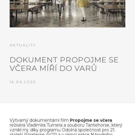
AKTUALITY
DOKUMENT PROPOJME SE
VČERA MÍŘÍ DO VARŮ
16.06.2023
Výtvarný dokumentární film
Propojme se včera
režiséra Vladimíra Turnera a souboru Tantehorse, který
vznikl mj. díky programu Odolná společnost pro 21.
století (Strategie AV21) a v rámci práce Národního