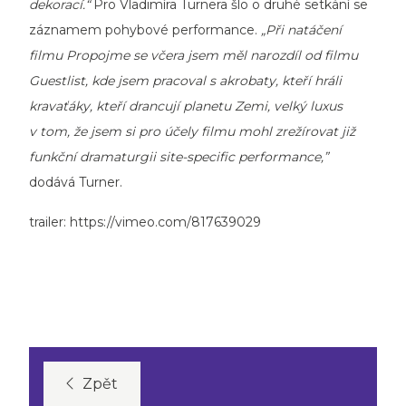
dekorací.“
Pro Vladimíra Turnera šlo o druhé setkání se
záznamem pohybové performance.
„Při natáčení
filmu Propojme se včera jsem měl narozdíl od filmu
Guestlist, kde jsem pracoval s akrobaty, kteří
hr
áli
kravaťáky, kteří drancují planetu Zemi, velký luxus
v tom, že jsem si pro účely filmu mohl zrežírovat již
funkční dramaturgii site-specific performance,”
dodává Turner.
trailer:
https://vimeo.com/817639029
Zpět