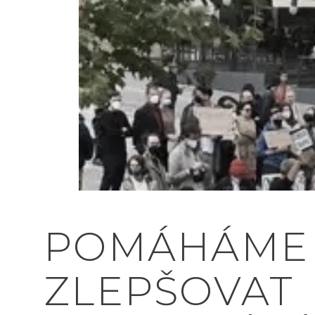
DĚLÁME
UŽITEČNOU